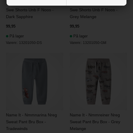
Name It - Nkmvermo Long
Name It - Nkmvermo Long
Swe Shorts Unb F Noos -
Swe Shorts Unb F Noos -
Dark Sapphire
Grey Melange
99,95
99,95
På lager
På lager
Varenr.:
13201050-DS
Varenr.:
13201050-GM
Name It - Nmmnarina Nreg
Name It - Nmmreiner Nreg
Sweat Pant Bru Box -
Sweat Pant Bru Box - Grey
Tradewinds
Melange