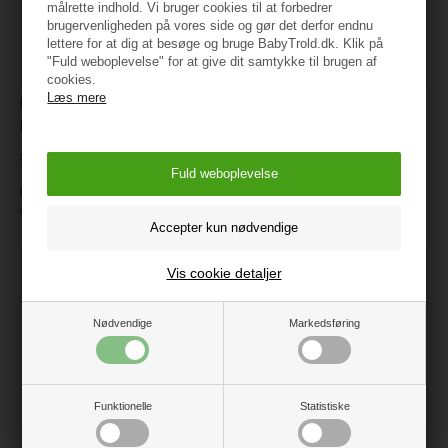
målrette indhold. Vi bruger cookies til at forbedrer
brugervenligheden på vores side og gør det derfor endnu
lettere for at dig at besøge og bruge BabyTrold.dk. Klik på
"Fuld weboplevelse" for at give dit samtykke til brugen af
cookies.
Læs mere
Hummel Bobby Pants, Blue
Hummel Fjora Pants, Adobe
Nights
Rose
199 kr.
99 kr.
219 kr.
109,50
På lager
På lager
Varenr.:
225052-7429
Varenr.:
225048-3228
Vis cookie detaljer
Nødvendige
Markedsføring
Funktionelle
Statistiske