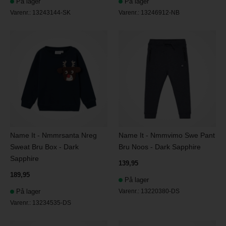
På lager
På lager
Varenr.:
13243144-SK
Varenr.:
13246912-NB
Name It - Nmmrsanta Nreg
Name It - Nmmvimo Swe Pant
Sweat Bru Box - Dark
Bru Noos - Dark Sapphire
Sapphire
139,95
189,95
På lager
På lager
Varenr.:
13220380-DS
Varenr.:
13234535-DS