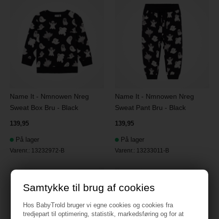
Name It - Nmnowen Nreg
Name It - Nmnowen Nreg
Sweat Box Bru - Black
Sweat Pant Bru - Black
139,95
139,95
På lager
På lager
Varenr.:
13232972-B
Varenr.:
13233011-B
50
50
Samtykke til brug af cookies
Hos BabyTrold bruger vi egne cookies og cookies fra
tredjepart til optimering, statistik, markedsføring og for at