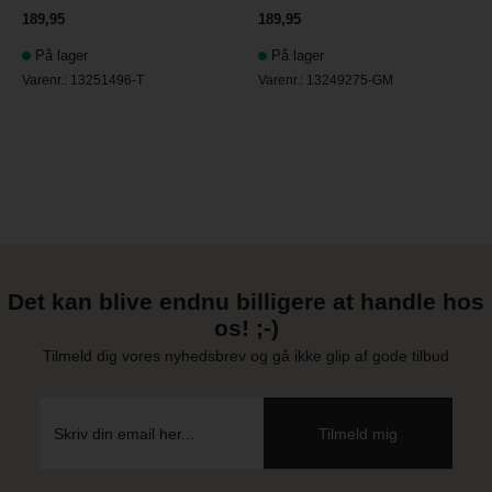
189,95
189,95
På lager
På lager
Varenr.:
13251496-T
Varenr.:
13249275-GM
Det kan blive endnu billigere at handle hos
os! ;-)
Tilmeld dig vores nyhedsbrev og gå ikke glip af gode tilbud