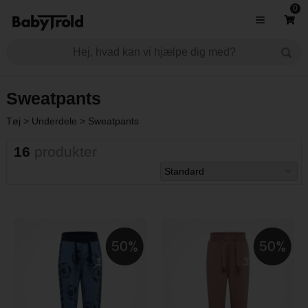
0
Sweatpants
Tøj
>
Underdele
>
Sweatpants
16
produkter
50
50