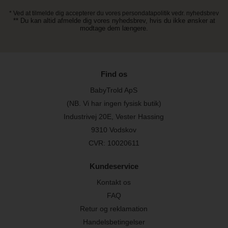
* Ved at tilmelde dig accepterer du vores persondatapolitik vedr. nyhedsbrev
** Du kan altid afmelde dig vores nyhedsbrev, hvis du ikke ønsker at
modtage dem længere.
Find os
BabyTrold ApS
(NB. Vi har ingen fysisk butik)
Industrivej 20E, Vester Hassing
9310 Vodskov
CVR: 10020611
Kundeservice
Kontakt os
FAQ
Retur og reklamation
Handelsbetingelser