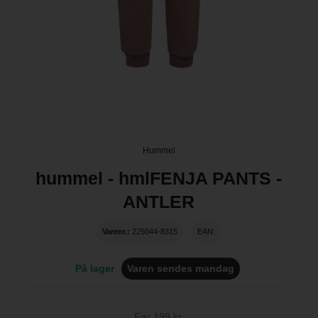
Hummel
hummel - hmlFENJA PANTS -
ANTLER
Varenr.:
225044-8315
EAN:
På lager
Varen sendes mandag
Før 199 kr.