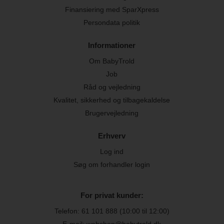
Finansiering med SparXpress
Persondata politik
Informationer
Om BabyTrold
Job
Råd og vejledning
Kvalitet, sikkerhed og tilbagekaldelse
Brugervejledning
Erhverv
Log ind
Søg om forhandler login
For privat kunder:
Telefon:
61 101 888
(10:00 til 12:00)
E-mail: webshop@babytrold.dk