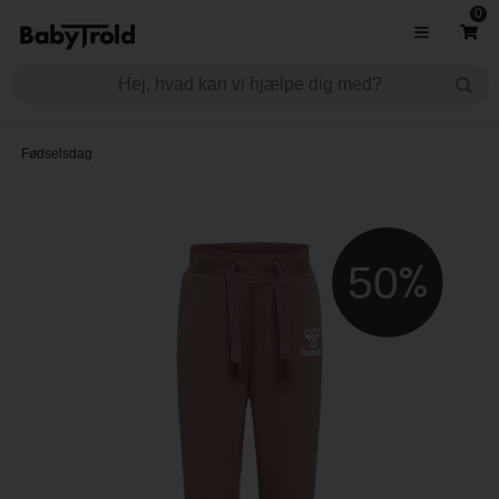
0
Fødselsdag
50