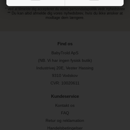
* Ved at tilmelde dig accepterer du vores persondatapolitik vedr. nyhedsbrev
** Du kan altid afmelde dig vores nyhedsbrev, hvis du ikke ønsker at
modtage dem længere.
Find os
BabyTrold ApS
(NB. Vi har ingen fysisk butik)
Industrivej 20E, Vester Hassing
9310 Vodskov
CVR: 10020611
Kundeservice
Kontakt os
FAQ
Retur og reklamation
Handelsbetingelser