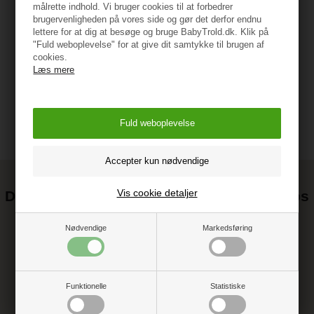
målrette indhold. Vi bruger cookies til at forbedrer
brugervenligheden på vores side og gør det derfor endnu
lettere for at dig at besøge og bruge BabyTrold.dk. Klik på
"Fuld weboplevelse" for at give dit samtykke til brugen af
Vejledning
cookies.
Læs mere
Vis cookie detaljer
Det kan blive endnu billigere at handle hos
os! ;-)
Nødvendige
Markedsføring
Tilmeld dig vores nyhedsbrev og gå ikke glip af gode tilbud
Funktionelle
Statistiske