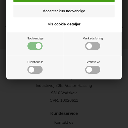
Vis cookie detaljer
* Ved at tilmelde dig accepterer du vores persondatapolitik vedr. nyhedsbrev
** Du kan altid afmelde dig vores nyhedsbrev, hvis du ikke ønsker at
modtage dem længere.
Nødvendige
Markedsføring
Find os
Funktionelle
Statistiske
BabyTrold ApS
(NB. Vi har ingen fysisk butik)
Industrivej 20E, Vester Hassing
9310 Vodskov
CVR: 10020611
Kundeservice
Kontakt os