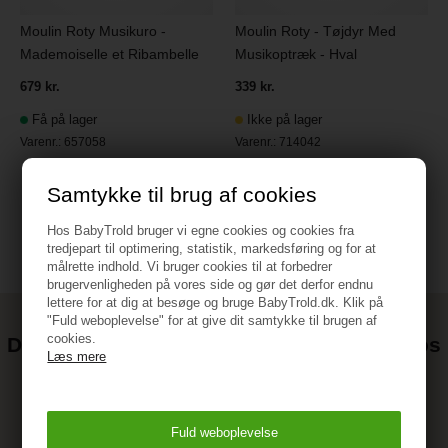
Moulin Roty Musikuro -
Moulin Roty - Tøjdyr Med
Mademoiselle et Ribambelle
Musikoptræk - Hval
679 kr.
339 kr.
Få på lager
Ikke på lager
Varenr.:
657058
Varenr.:
714042
Samtykke til brug af cookies
Hos BabyTrold bruger vi egne cookies og cookies fra
tredjepart til optimering, statistik, markedsføring og for at
målrette indhold. Vi bruger cookies til at forbedrer
brugervenligheden på vores side og gør det derfor endnu
lettere for at dig at besøge og bruge BabyTrold.dk. Klik på
"Fuld weboplevelse" for at give dit samtykke til brugen af
cookies.
Det kan blive endnu billigere at handle hos
Læs mere
os! ;-)
Tilmeld dig vores nyhedsbrev og gå ikke glip af gode tilbud