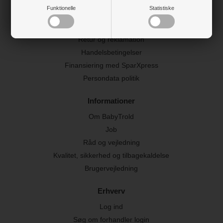
Funktionelle
Statistiske
Kontakt os
FAQ
Retur og reklamation
Handelsbetingelser
Finansiering med SparXpress
Persondata politik
Informationer
Om BabyTrold
Job
Råd og vejledning
Kvalitet, sikkerhed og tilbagekaldelse
Brugervejledning
Erhverv
Log ind
Søg om forhandler login