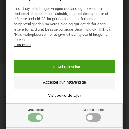
Hos BabyTrold bruger vi egne cookies og cookies fra
tredjepart til optimering, statistik, markedsføring og for at
målrette indhold. Vi bruger cookies til at forbedrer
brugervenligheden på vores side og gør det derfor endnu
lettere for at dig at besøge og bruge BabyTrold.dk. Klik på
"Fuld weboplevelse" for at give dit samtykke til brugen af
cookies.
* Ved at tilmelde dig accepterer du vores persondatapolitik vedr. nyhedsbrev
Læs mere
** Du kan altid afmelde dig vores nyhedsbrev, hvis du ikke ønsker at
modtage dem længere.
Find os
BabyTrold ApS
(NB. Vi har ingen fysisk butik)
Vis cookie detaljer
Industrivej 20E, Vester Hassing
9310 Vodskov
Nødvendige
Markedsføring
CVR: 10020611
Kundeservice