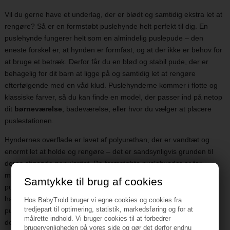
Vil du gerne have et underlag, der er blødt og samtidig ekstra let at
rengøre? Så er en formstøbt puslehynde helt perfekt til dig. En
puslehynde fungerer helt som en almindelig puslepude – den
eneste forskel er, at hynden er formfast, og at der ikke er behov for
at bruge et betræk. Derfor får du en blød og stabil pude, der er
behagelig for dit barn at ligge på og samtidig let at rengøre
efterfølgende med en våd klud. Puslehynderne kommer i flotte og
klassiske farver, så du kan finde en model, der passer ind på netop
dit
børneværelse
, badeværelse, eller hvor du vælger at placere
puslestationen.
Hyndernes overflade er lavet af polyurethan, der er vandtæt og
enormt let at holde og rengøre – det er sandsynligvis grunden til
deres stigende popularitet. De formstøbte puslehynder er for
mange den lette og praktiske løsning. Er du på udkig efter en billig
Samtykke til brug af cookies
puslepude, er det måske ikke den formstøbte puslehynde, du skal
have fat i, da de som regel er lidt dyrere end de klassiske
Hos BabyTrold bruger vi egne cookies og cookies fra
tredjepart til optimering, statistik, markedsføring og for at
puslepuder – selv om investeringen ofte er det hele værd i form af
målrette indhold. Vi bruger cookies til at forbedrer
den tid og det arbejde, du sparer ved at vælge denne praktiske
brugervenligheden på vores side og gør det derfor endnu