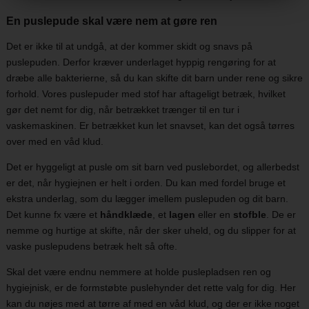
En puslepude skal være nem at gøre ren
Det er ikke til at undgå, at der kommer skidt og snavs på
puslepuden. Derfor kræver underlaget hyppig rengøring for at
dræbe alle bakterierne, så du kan skifte dit barn under rene og sikre
forhold. Vores puslepuder med stof har aftageligt betræk, hvilket
gør det nemt for dig, når betrækket trænger til en tur i
vaskemaskinen. Er betrækket kun let snavset, kan det også tørres
over med en våd klud.
Det er hyggeligt at pusle om sit barn ved puslebordet, og allerbedst
er det, når hygiejnen er helt i orden. Du kan med fordel bruge et
ekstra underlag, som du lægger imellem puslepuden og dit barn.
Det kunne fx være et
håndklæde
, et
lagen
eller en
stofble
. De er
nemme og hurtige at skifte, når der sker uheld, og du slipper for at
vaske puslepudens betræk helt så ofte.
Skal det være endnu nemmere at holde puslepladsen ren og
hygiejnisk, er de formstøbte puslehynder det rette valg for dig. Her
kan du nøjes med at tørre af med en våd klud, og der er ikke noget