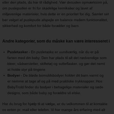
eller den plads, du har til rådighed. Vær desuden opmærksom på,
om puslepuden er fri for skadelige kemikalier og lavet af
miljøvenlige materialer, hvis dette er en prioritet for dig. Samlet set
bør valget af puslepude afspejle en balance mellem funktionalitet,
sikkerhed og komfort for både forælder og barn.
Andre kategorier, som du måske kan være interesseret i
Pusletasker
- En pusletaske er uundværlig, når du er på
farten med din baby. Den har plads til alt det nødvendige som
bleer, vådservietter, skiftetøj og sutteflasker, og gør det nemt
at holde styr på tingene.
Bodyer
- De bløde bomuldsbodyer holder dit barn varmt og
er nemme at tage af og på med praktiske trykknapper. Hos
BabyTrold finder du bodyer i behagelige materialer og søde
designs, som både baby og forældre vil elske.
Har du brug for hjælp til at vælge, er du velkommen til at kontakte
os enten pr. mail eller telefon. Vi har mange års erfaring med alt