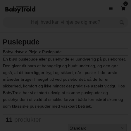
0
Puslepude
Babyudstyr
>
Pleje
>
Puslepude
En blød puslepude eller puslehynde er uundværlig på puslebordet.
Den giver dit barn et behageligt og blødt underlag, og den gør
også, at dit barn ligger trygt og sikkert, når I pusler. I de første
måneder bruger I meget tid ved puslebordet, så derfor er
sikkerhed, komfort og ikke mindst det praktiske aspekt vigtigt. Hos
BabyTrold har vi et stort udvalg af skønne puslepuder og
puslehynder i et væld af smukke farver i både formstøbt skum og
som klassiske puslepuder med vaskbart betræk.
11
produkter