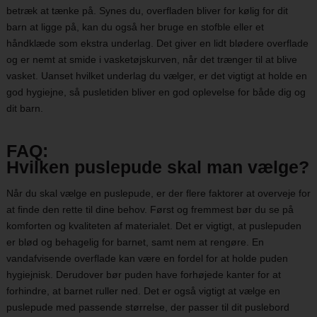
betræk at tænke på. Synes du, overfladen bliver for kølig for dit
barn at ligge på, kan du også her bruge en stofble eller et
håndklæde som ekstra underlag. Det giver en lidt blødere overflade
og er nemt at smide i vasketøjskurven, når det trænger til at blive
vasket. Uanset hvilket underlag du vælger, er det vigtigt at holde en
god hygiejne, så pusletiden bliver en god oplevelse for både dig og
dit barn.
FAQ:
Hvilken puslepude skal man vælge?
Når du skal vælge en puslepude, er der flere faktorer at overveje for
at finde den rette til dine behov. Først og fremmest bør du se på
komforten og kvaliteten af materialet. Det er vigtigt, at puslepuden
er blød og behagelig for barnet, samt nem at rengøre. En
vandafvisende overflade kan være en fordel for at holde puden
hygiejnisk. Derudover bør puden have forhøjede kanter for at
forhindre, at barnet ruller ned. Det er også vigtigt at vælge en
puslepude med passende størrelse, der passer til dit puslebord