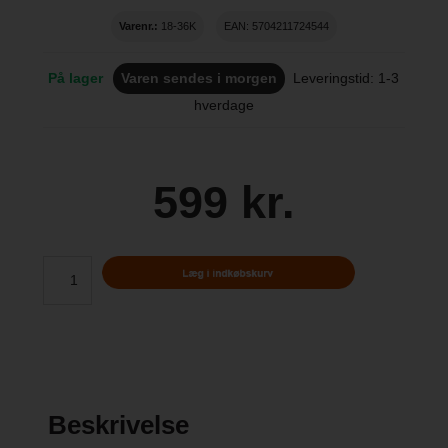
Varenr.:
18-36K
EAN: 5704211724544
På lager
Varen sendes i morgen
Leveringstid: 1-3
hverdage
599 kr.
Beskrivelse