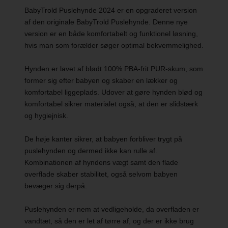
BabyTrold Puslehynde 2024 er en opgraderet version
af den originale BabyTrold Puslehynde. Denne nye
version er en både komfortabelt og funktionel løsning,
hvis man som forælder søger optimal bekvemmelighed.
Hynden er lavet af blødt 100% PBA-frit PUR-skum, som
former sig efter babyen og skaber en lækker og
komfortabel liggeplads. Udover at gøre hynden blød og
komfortabel sikrer materialet også, at den er slidstærk
og hygiejnisk.
De høje kanter sikrer, at babyen forbliver trygt på
puslehynden og dermed ikke kan rulle af.
Kombinationen af hyndens vægt samt den flade
overflade skaber stabilitet, også selvom babyen
bevæger sig derpå.
Puslehynden er nem at vedligeholde, da overfladen er
vandtæt, så den er let af tørre af, og der er ikke brug