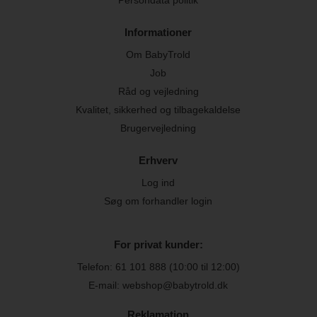
Persondata politik
Informationer
Om BabyTrold
Job
Råd og vejledning
Kvalitet, sikkerhed og tilbagekaldelse
Brugervejledning
Erhverv
Log ind
Søg om forhandler login
For privat kunder:
Telefon:
61 101 888
(10:00 til 12:00)
E-mail: webshop@babytrold.dk
Reklamation