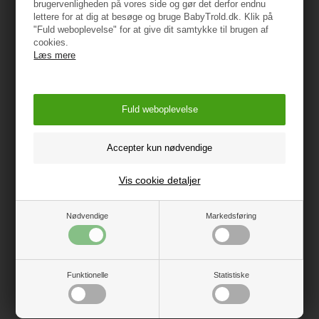
brugervenligheden på vores side og gør det derfor endnu
lettere for at dig at besøge og bruge BabyTrold.dk. Klik på
Vægt: 1,5 kg
"Fuld weboplevelse" for at give dit samtykke til brugen af
cookies.
Læs mere
ADVARSEL!
Brug puslehynden kun under opsyn af en voksen.
Placer aldrig dit barn på hynden uden tilsyn.
Kontroller regelmæssigt hyndens tilstand for eventuelle
skader eller slid. Hvis hynden er beskadiget, bør den
ikke bruges.
Vis cookie detaljer
Opbevar hynden på et tørt sted, og sørg for, at den
ikke udsættes for direkte sollys eller varme.
Nødvendige
Markedsføring
Vask ikke puslehynden, da den er lavet af formstøbt
skum. Brug i stedet en fugtig klud til rengøring.
Funktionelle
Statistiske
Hynden skal opbevares uden for børns rækkevidde,
når den ikke er i brug.