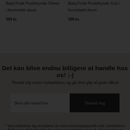
BabyTrold Puslehynde Oliven
BabyTrold Puslehynde Grå i
i formstøbt skum
formstøbt skum
599 kr.
599 kr.
Det kan blive endnu billigere at handle hos
os! ;-)
Tilmeld dig vores nyhedsbrev og gå ikke glip af gode tilbud
* Ved at tilmelde dig accepterer du vores persondatapolitik vedr. nyhedsbrev