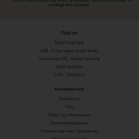
** Du kan altid afmelde dig vores nyhedsbrev, hvis du ikke ønsker at
modtage dem længere.
Find os
BabyTrold ApS
(NB. Vi har ingen fysisk butik)
Industrivej 20E, Vester Hassing
9310 Vodskov
CVR: 10020611
Kundeservice
Kontakt os
FAQ
Retur og reklamation
Handelsbetingelser
Finansiering med SparXpress