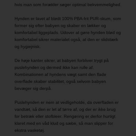
hvis man som forælder søger optimal bekvemmelighed.
Hynden er lavet af blødt 100% PBA-frit PUR-skum, som
former sig efter babyen og skaber en lækker og
komfortabel liggeplads. Udover at gøre hynden blød og
komfortabel sikrer materialet også, at den er slidstærk
og hygiejnisk.
De høje kanter sikrer, at babyen forbliver trygt på
puslehynden og dermed ikke kan rulle af.
Kombinationen af hyndens vægt samt den flade
overflade skaber stabilitet, også selvom babyen
bevæger sig derpå.
Puslehynden er nem at vedligeholde, da overfladen er
vandtæt, så den er let af tørre af, og der er ikke brug
for betræk eller stofbleer. Rengøring er derfor hurtigt
klaret med en våd klud og sæbe, så man slipper for
ekstra vasketøj.