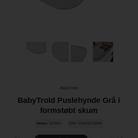
BabyTrold
BabyTrold Puslehynde Grå i
formstøbt skum
Varenr.:
18-36G
EAN: 5704211724568