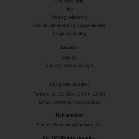
Om BabyTrold
Job
Råd og vejledning
Kvalitet, sikkerhed og tilbagekaldelse
Brugervejledning
Erhverv
Log ind
Søg om forhandler login
For privat kunder:
Telefon:
61 101 888
(10:00 til 12:00)
E-mail: webshop@babytrold.dk
Reklamation
E-mail: reklamation@babytrold.dk
For B2B/Engros kunder: