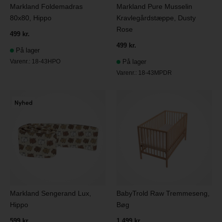
Markland Foldemadras
Markland Pure Musselin
80x80, Hippo
Kravlegårdstæppe, Dusty
Rose
499 kr.
499 kr.
På lager
Varenr.:
18-43HPO
På lager
Varenr.:
18-43MPDR
Markland Sengerand Lux,
BabyTrold Raw Tremmeseng,
Hippo
Bøg
599 kr.
1.499 kr.