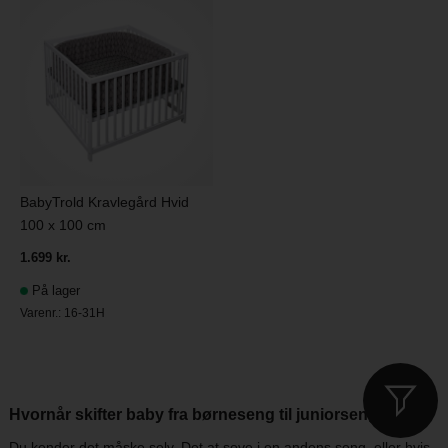
BabyTrold Kravlegård Hvid
100 x 100 cm
1.699 kr.
På lager
Varenr.:
16-31H
Hvornår skifter baby fra børneseng til juniorseng?
Du kender det måske selv. Det at sove i en andens seng, eller hvis