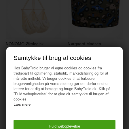
NONOMO Økologisk
Nørgaard Madsen
Tvillingeslyngevugge med
Sengerand, Arm grøn m.
Samtykke til brug af cookies
Fibermadras - Natur
store biler
2.499 kr.
499 kr.
Hos BabyTrold bruger vi egne cookies og cookies fra
tredjepart til optimering, statistik, markedsføring og for at
På lager
På lager
målrette indhold. Vi bruger cookies til at forbedrer
Varenr.:
3411-11
Varenr.:
77128714
brugervenligheden på vores side og gør det derfor endnu
lettere for at dig at besøge og bruge BabyTrold.dk. Klik på
"Fuld weboplevelse" for at give dit samtykke til brugen af
cookies.
Læs mere