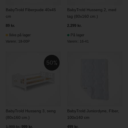
BabyTrold Fiberpude 40x45
BabyTrold Husseng 2, med
cm
tag (80x160 cm.)
89 kr.
2.299 kr.
Ikke på lager
På lager
Varenr.:
18-00P
Varenr.:
16-41
50
BabyTrold Husseng 3, seng
BabyTrold Juniordyne, Fiber,
(80x160 cm.)
100x140 cm
1.999 kr.
999 kr.
499 kr.