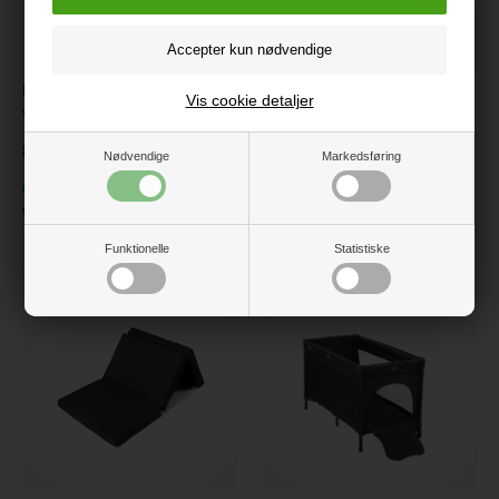
Nørgaard Madsen
Osann Madras til juniorseng
Vis cookie detaljer
Vådliggerlagen 40x50 cm
dreamer plus lux 140x70x9
cm - Hvid
89 kr.
Nødvendige
Markedsføring
899 kr.
På lager
Varenr.:
606231
Få på lager
Varenr.:
17-22O
Funktionelle
Statistiske