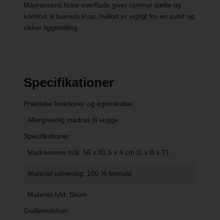
Madrassens faste overflade giver optimal støtte og
komfort til barnets krop, hvilket er vigtigt for en sund og
sikker liggestilling.
Specifikationer
Praktiske funktioner og egenskaber:
Allergivenlig madras til vugge
Specifikationer:
Madrassens mål: 56 x 81,5 x 4 cm (L x B x T).
Material udvendig: 100 % bomuld
Material fyld: Skum
Godkendelser: