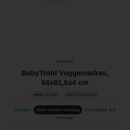
BabyTrold
BabyTrold Vuggemadras,
56x81,5x4 cm
Varenr.:
17-02MS
EAN: 5704211720638
På lager
Varen sendes mandag
Leveringstid: 1-3
hverdage