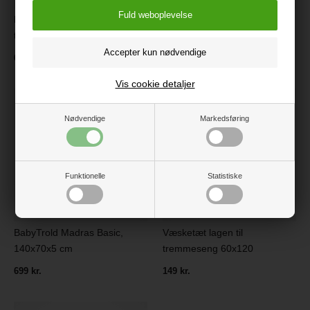
BabyTrold Åndbar Madras til
TRILLE Dream Light
tremmeseng, 120x60x10 cm
startpakke
699 kr.
8.999 kr.
Vis cookie detaljer
Nødvendige
Markedsføring
Funktionelle
Statistiske
BabyTrold Madras Basic,
Væsketæt lagen til
140x70x5 cm
tremmeseng 60x120
699 kr.
149 kr.