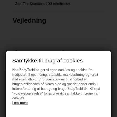
Øko-Tex Standard 100 certificeret.
Vejledning
Måske er du også interesseret i
følgende produkter
Samtykke til brug af cookies
Hos BabyTrold bruger vi egne cookies og cookies fra
tredjepart til optimering, statistik, markedsføring og for at
målrette indhold. Vi bruger cookies til at forbedrer
brugervenligheden på vores side og gør det derfor endnu
lettere for at dig at besøge og bruge BabyTrold.dk. Klik på
"Fuld weboplevelse" for at give dit samtykke til brugen af
cookies.
Læs mere