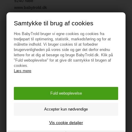
9240 Nibe
www.babytrold.dk
Vejledning
Samtykke til brug af cookies
Hos BabyTrold bruger vi egne cookies og cookies fra
tredjepart til optimering, statistik, markedsføring og for at
målrette indhold. Vi bruger cookies til at forbedrer
brugervenligheden på vores side og gør det derfor endnu
lettere for at dig at besøge og bruge BabyTrold.dk. Klik på
Måske er du også interesseret i
"Fuld weboplevelse" for at give dit samtykke til brugen af
cookies.
følgende produkter
Læs mere
Vis cookie detaljer