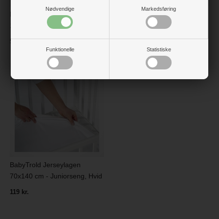
Nødvendige
Markedsføring
BabyTrold Madras Basic,
BabyTrold Åndbar Madras til
120x60x6 cm
tremmeseng, 120x60x10 cm
599 kr.
699 kr.
Funktionelle
Statistiske
BabyTrold Jerseylagen
70x140 cm - Juniorseng, Hvid
119 kr.