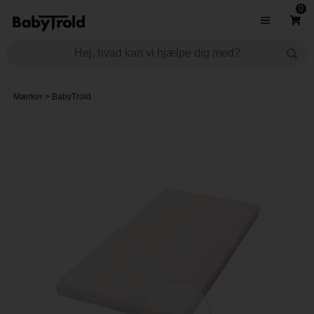
0
Mærker
>
BabyTrold