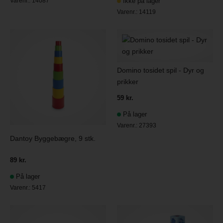
Varenr.:
14087
Ikke på lager
Varenr.:
14119
Domino tosidet spil - Dyr og
prikker
59 kr.
På lager
Varenr.:
27393
Dantoy Byggebægre, 9 stk.
89 kr.
På lager
Varenr.:
5417