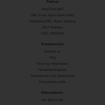
Find os
BabyTrold ApS
(NB. Vi har ingen fysisk butik)
Industrivej 20E, Vester Hassing
9310 Vodskov
CVR: 10020611
Kundeservice
Kontakt os
FAQ
Retur og reklamation
Handelsbetingelser
Finansiering med SparXpress
Persondata politik
Informationer
Om BabyTrold