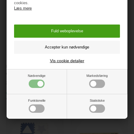
cookies.
Læs mere
Vis cookie detaljer
Magni Gulvpusle med
Magni Gulvpusle med
dinopark, 9 skumfliser
regnbuer, 9 skumfliser
Nødvendige
Markedsføring
279,95
119,95
På lager
Ikke på lager
Varenr.:
5636
Varenr.:
5639
Funktionelle
Statistiske