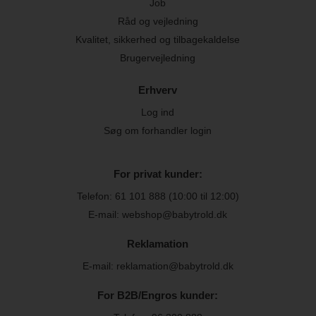
Job
Råd og vejledning
Kvalitet, sikkerhed og tilbagekaldelse
Brugervejledning
Erhverv
Log ind
Søg om forhandler login
For privat kunder:
Telefon:
61 101 888
(10:00 til 12:00)
E-mail: webshop@babytrold.dk
Reklamation
E-mail: reklamation@babytrold.dk
For B2B/Engros kunder: