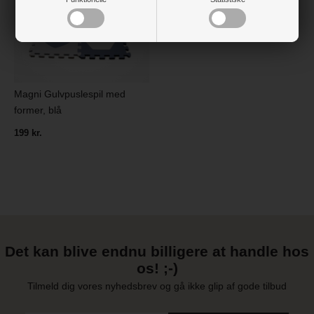
Magni Gulvpuslespil med
former, blå
199 kr.
Det kan blive endnu billigere at handle hos
os! ;-)
Tilmeld dig vores nyhedsbrev og gå ikke glip af gode tilbud