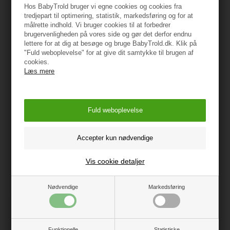
Hos BabyTrold bruger vi egne cookies og cookies fra
Mål: 42,5 x 12,5 x 2 cm
tredjepart til optimering, statistik, markedsføring og for at
målrette indhold. Vi bruger cookies til at forbedrer
brugervenligheden på vores side og gør det derfor endnu
Vægt: 410 g
lettere for at dig at besøge og bruge BabyTrold.dk. Klik på
"Fuld weboplevelse" for at give dit samtykke til brugen af
100% FSC-certificeret træ
cookies.
Vis alle specifikationer
Læs mere
Vejledning
Måske er du også interesseret i
Vis cookie detaljer
følgende produkter
Nødvendige
Markedsføring
Funktionelle
Statistiske