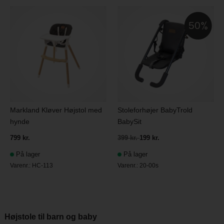
50
Markland Kløver Højstol med
Stoleforhøjer BabyTrold
hynde
BabySit
799 kr.
399 kr.
199 kr.
På lager
På lager
Varenr.:
HC-113
Varenr.:
20-00s
Højstole til barn og baby