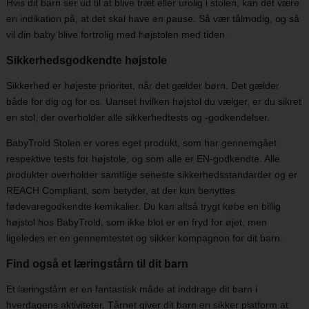
Hvis dit barn ser ud til at blive træt eller urolig i stolen, kan det være
en indikation på, at det skal have en pause. Så vær tålmodig, og så
vil din baby blive fortrolig med højstolen med tiden.
Sikkerhedsgodkendte højstole
Sikkerhed er højeste prioritet, når det gælder børn. Det gælder
både for dig og for os. Uanset hvilken højstol du vælger, er du sikret
en stol, der overholder alle sikkerhedtests og -godkendelser.
BabyTrold Stolen er vores eget produkt, som har gennemgået
respektive tests for højstole, og som alle er EN-godkendte. Alle
produkter overholder samtlige seneste sikkerhedsstandarder og er
REACH Compliant, som betyder, at der kun benyttes
fødevaregodkendte kemikalier. Du kan altså trygt købe en billig
højstol hos BabyTrold, som ikke blot er en fryd for øjet, men
ligeledes er en gennemtestet og sikker kompagnon for dit barn.
Find også et læringstårn til dit barn
Et læringstårn er en fantastisk måde at inddrage dit barn i
hverdagens aktiviteter. Tårnet giver dit barn en sikker platform at