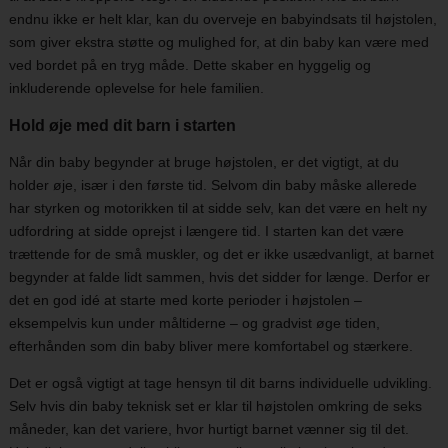
endnu ikke er helt klar, kan du overveje en babyindsats til højstolen,
som giver ekstra støtte og mulighed for, at din baby kan være med
ved bordet på en tryg måde. Dette skaber en hyggelig og
inkluderende oplevelse for hele familien.
Hold øje med dit barn i starten
Når din baby begynder at bruge højstolen, er det vigtigt, at du
holder øje, især i den første tid. Selvom din baby måske allerede
har styrken og motorikken til at sidde selv, kan det være en helt ny
udfordring at sidde oprejst i længere tid. I starten kan det være
trættende for de små muskler, og det er ikke usædvanligt, at barnet
begynder at falde lidt sammen, hvis det sidder for længe. Derfor er
det en god idé at starte med korte perioder i højstolen –
eksempelvis kun under måltiderne – og gradvist øge tiden,
efterhånden som din baby bliver mere komfortabel og stærkere.
Det er også vigtigt at tage hensyn til dit barns individuelle udvikling.
Selv hvis din baby teknisk set er klar til højstolen omkring de seks
måneder, kan det variere, hvor hurtigt barnet vænner sig til det.