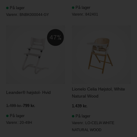
På lager
På lager
Varenr.:
842401
Varenr.:
BNBK000044-GY
47
Lionelo Celia Højstol, White
Leander® højstol- Hvid
Natural Wood
1.499 kr.
799 kr.
1.439 kr.
På lager
På lager
Varenr.:
20-49H
Varenr.:
LO-CELIA WHITE
NATURAL WOOD