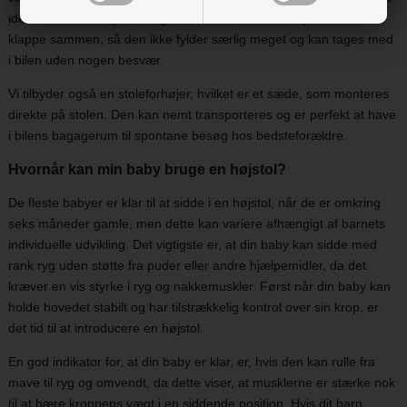
ideelle, hvis I skal på besøg hos venner, da de netop er nem at
klappe sammen, så den ikke fylder særlig meget og kan tages med
i bilen uden nogen besvær.
Vi tilbyder også en stoleforhøjer, hvilket er et sæde, som monteres
direkte på stolen. Den kan nemt transporteres og er perfekt at have
i bilens bagagerum til spontane besøg hos bedsteforældre.
Hvornår kan min baby bruge en højstol?
De fleste babyer er klar til at sidde i en højstol, når de er omkring
seks måneder gamle, men dette kan variere afhængigt af barnets
individuelle udvikling. Det vigtigste er, at din baby kan sidde med
rank ryg uden støtte fra puder eller andre hjælpemidler, da det
kræver en vis styrke i ryg og nakkemuskler. Først når din baby kan
holde hovedet stabilt og har tilstrækkelig kontrol over sin krop, er
det tid til at introducere en højstol.
En god indikator for, at din baby er klar, er, hvis den kan rulle fra
mave til ryg og omvendt, da dette viser, at musklerne er stærke nok
til at bære kroppens vægt i en siddende position. Hvis dit barn