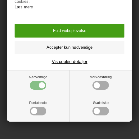
cookies.
Læs mere
Lad legen begynde med Træklodser m/instrukskort, frø,
et kreativt sæt, der åbner op for en verden af sjov og
læring for de små.
Vis cookie detaljer
Specifikationer
Nødvendige
Markedsføring
Anbefalet alder: 18m+
Materiale: 100% FSC-træ
Funktionelle
Statistiske
Vejledning