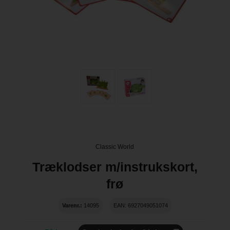
Classic World
Træklodser m/instrukskort,
frø
Varenr.:
14095
EAN: 6927049051074