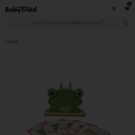
0
Legetøj