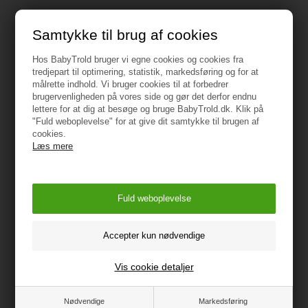
Samtykke til brug af cookies
Specifikationer
Hos BabyTrold bruger vi egne cookies og cookies fra
tredjepart til optimering, statistik, markedsføring og for at
målrette indhold. Vi bruger cookies til at forbedrer
Anbefalet alder:12m+
brugervenligheden på vores side og gør det derfor endnu
Længde: 32 cm
lettere for at dig at besøge og bruge BabyTrold.dk. Klik på
Bredde: 32 cm
"Fuld weboplevelse" for at give dit samtykke til brugen af
cookies.
Højde: 1,5 cm
Læs mere
Vægt: 455g
Vejledning
Vis cookie detaljer
Nødvendige
Markedsføring