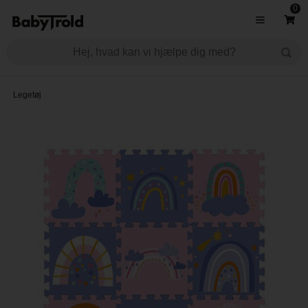
0
Legetøj