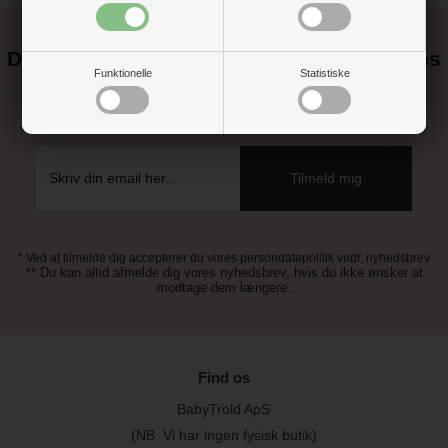
Det kan blive endnu billigere at handle hos
Funktionelle
Statistiske
os! ;-)
Tilmeld dig vores nyhedsbrev og gå ikke glip af gode tilbud
* Ved at tilmelde dig accepterer du vores persondatapolitik vedr. nyhedsbrev
** Du kan altid afmelde dig vores nyhedsbrev, hvis du ikke ønsker at
modtage dem længere.
Find os
BabyTrold ApS
(NB. Vi har ingen fysisk butik)