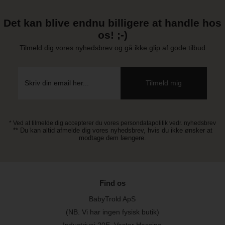
Det kan blive endnu billigere at handle hos
os! ;-)
Tilmeld dig vores nyhedsbrev og gå ikke glip af gode tilbud
* Ved at tilmelde dig accepterer du vores persondatapolitik vedr. nyhedsbrev
** Du kan altid afmelde dig vores nyhedsbrev, hvis du ikke ønsker at
modtage dem længere.
Find os
BabyTrold ApS
(NB. Vi har ingen fysisk butik)
Industrivej 20E, Vester Hassing