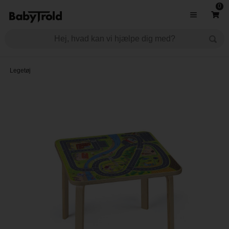
0
Legetøj