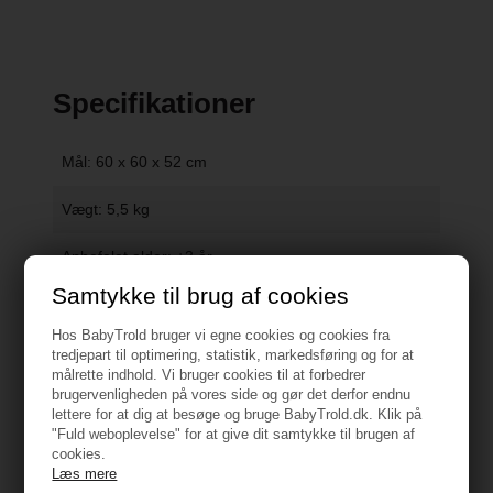
Specifikationer
Mål: 60 x 60 x 52 cm
Vægt: 5,5 kg
Anbefalet alder: +3 år
Samtykke til brug af cookies
Hos BabyTrold bruger vi egne cookies og cookies fra
Vejledning
tredjepart til optimering, statistik, markedsføring og for at
målrette indhold. Vi bruger cookies til at forbedrer
brugervenligheden på vores side og gør det derfor endnu
lettere for at dig at besøge og bruge BabyTrold.dk. Klik på
"Fuld weboplevelse" for at give dit samtykke til brugen af
cookies.
Læs mere
Måske er du også interesseret i