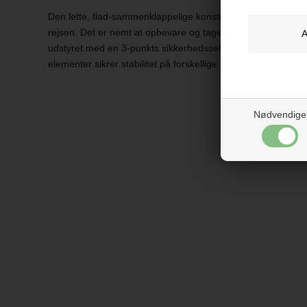
Den lette, flad-sammenklappelige konstruktion gør Lionelo L
rejsen. Det er nemt at opbevare og tage med på farten. For 
udstyret med en 3-punkts sikkerhedssele med bløde beskytt
elementer sikrer stabilitet på forskellige overflader.
Nødvendige