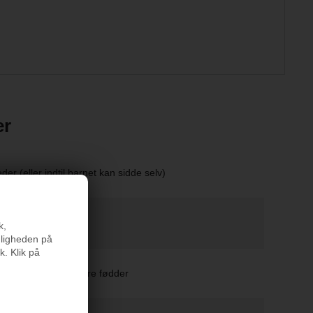
er
er (eller indtil barnet kan sidde selv)
kg
k,
nligheden på
k. Klik på
erhedssele, skridsikre fødder