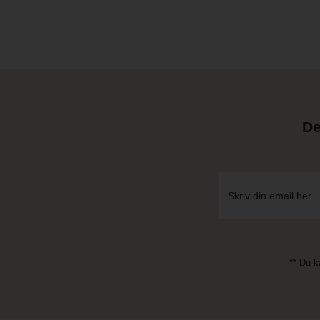
De
** Du k