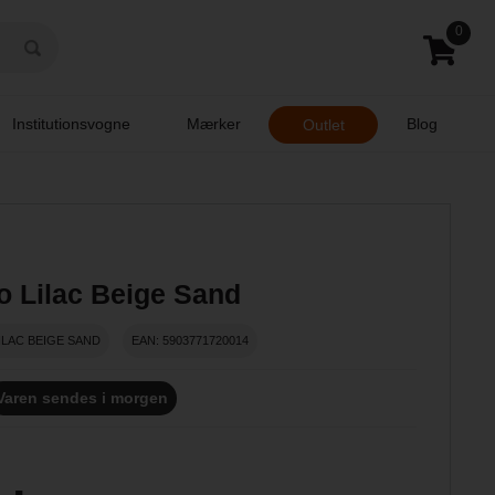
0
Institutionsvogne
Mærker
Blog
Outlet
o Lilac Beige Sand
ILAC BEIGE SAND
EAN: 5903771720014
Varen sendes i morgen