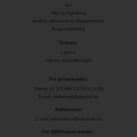
Job
Råd og vejledning
Kvalitet, sikkerhed og tilbagekaldelse
Brugervejledning
Erhverv
Log ind
Søg om forhandler login
For privat kunder:
Telefon:
61 101 888
(10:00 til 12:00)
E-mail: webshop@babytrold.dk
Reklamation
E-mail: reklamation@babytrold.dk
For B2B/Engros kunder: