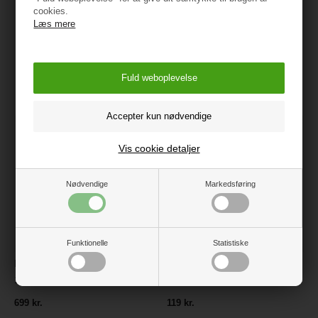
cookies.
Læs mere
Måske er du også interesseret i
følgende produkter
Vis cookie detaljer
Nødvendige
Markedsføring
Funktionelle
Statistiske
BabyTrold Madras Basic,
BabyTrold Jerseylagen
140x70x5 cm
70x140 cm - Juniorseng, Hvid
699 kr.
119 kr.