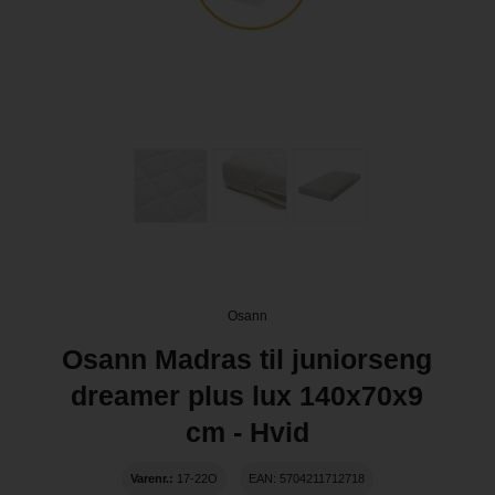
Osann
Osann Madras til juniorseng
dreamer plus lux 140x70x9
cm - Hvid
Varenr.:
17-22O
EAN: 5704211712718