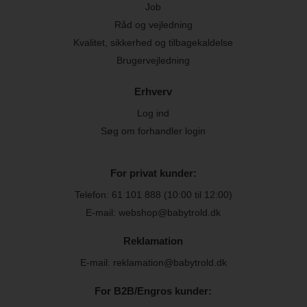
Job
Råd og vejledning
Kvalitet, sikkerhed og tilbagekaldelse
Brugervejledning
Erhverv
Log ind
Søg om forhandler login
For privat kunder:
Telefon:
61 101 888
(10:00 til 12:00)
E-mail: webshop@babytrold.dk
Reklamation
E-mail: reklamation@babytrold.dk
For B2B/Engros kunder: