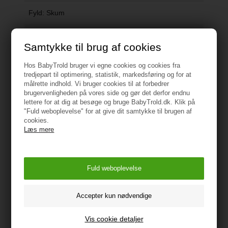
Fyld: Skum
Mål: 120 x 60 x 4 cm
Samtykke til brug af cookies
Vask: 90 grader
Hos BabyTrold bruger vi egne cookies og cookies fra
tredjepart til optimering, statistik, markedsføring og for at
Advarsel - kvælningsfare
målrette indhold. Vi bruger cookies til at forbedrer
Opbevar plastikemballage utilgængeligt for børn
brugervenligheden på vores side og gør det derfor endnu
lettere for at dig at besøge og bruge BabyTrold.dk. Klik på
"Fuld weboplevelse" for at give dit samtykke til brugen af
Oprindelsesland: Kina
cookies.
Læs mere
Importør:
BabyTrold Aps
Koldsmindevej 5
9240 Nibe
www.babytrold.dk
Vejledning
Vis cookie detaljer