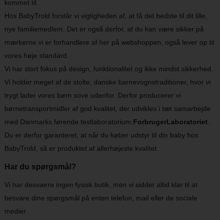
kommet til.
Hos BabyTrold forstår vi vigtigheden af, at få det bedste til dit lille,
nye familiemedlem. Det er også derfor, at du kan være sikker på
mærkerne vi er forhandlere af her på webshoppen, også lever op til
vores høje standard.
Vi har stort fokus på design, funktionalitet og ikke mindst sikkerhed.
Vi holder meget af de stolte, danske barnevognstraditioner, hvor vi
trygt lader vores børn sove udenfor. Derfor producerer vi
børnetransportmidler af god kvalitet, der udvikles i tæt samarbejde
med Danmarks førende testlaboratorium
ForbrugerLaboratoriet
.
Du er derfor garanteret, at når du køber udstyr til din baby hos
BabyTrold, så er produktet af allerhøjeste kvalitet.
Har du spørgsmål?
Vi har desværre ingen fysisk butik, men vi sidder altid klar til at
besvare dine spørgsmål på enten telefon, mail eller de sociale
medier.