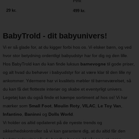
Pink
29 kr.
499 kr.
BabyTrold - dit babyunivers!
Vi er så glade for, at du kigger forbi hos os. Vi elsker børn, og ved
hvor stor betydning ordentligt babyudstyr har for dig og den lille.
Hos BabyTrold kan du kan finde luksus
barnevogne
til gode priser,
og alt hvad du behøver i babyudstyr for at være klar til den lille ny
ankommer. Ydermere har vi kvalitets møbler til børneværelset, så
du kan få det flotteste interiør og skabe et eventyrligt univers.
Legetøj kan du også finde et kæmpe sortiment af hos os! Vi har
mærker som
Small Foot
,
Moulin Roty
,
VILAC
,
Le Toy Van
,
Infantino
,
Baninni
og
Dolls World
.
Vi holder os altid opdateret på de nyeste trends og
sikkerhedskontroller så vi kan garantere dig, at du altid får den