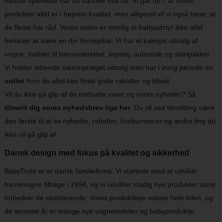
bedste oplevelse når du handler hos os. Vi går op i, at vores
produkter altid er i højeste kvalitet, men alligevel vil vi også have, at
de fleste har råd. Vores vision er nemlig at babyudstyr ikke altid
behøver at være en dyr fornøjelse. Vi har et kæmpe udvalg af
vogne, møbler til børneværelset, legetøj, autostole og startpakker.
Vi holder løbende sæsonpræget udsalg men har i øvrig periode en
outlet
hvor du altid kan finde gode rabatter og tilbud.
Vil du ikke gå glip af de nedsatte varer og vores nyheder? Så
tilmeld dig vores nyhedsbrev lige her
. Du vil ved tilmelding være
den første til at se nyheder, rabatter, konkurrencer og andre ting du
ikke vil gå glip af.
Dansk design med fokus på kvalitet og sikkerhed
BabyTrold er et dansk familiefirma. Vi startede med at udvikle
barnevogne tilbage i 1994, og vi udvikler stadig nye produkter samt
forbedrer de eksisterende. Vores produktlinje vokser hele tiden, og
de seneste år er mange nye vognmodeller og babyprodukter