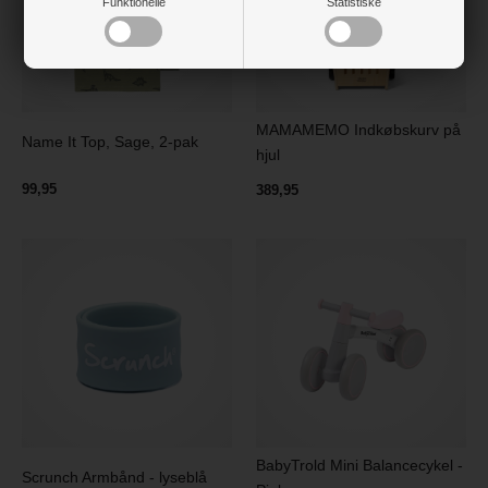
Funktionelle
Statistiske
MAMAMEMO Indkøbskurv på
Name It Top, Sage, 2-pak
hjul
99,95
389,95
BabyTrold Mini Balancecykel -
Scrunch Armbånd - lyseblå