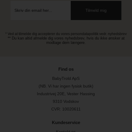
* Ved at tilmelde dig accepterer du vores persondatapolitik vedr. nyhedsbrev
** Du kan altid afmelde dig vores nyhedsbrev, hvis du ikke ønsker at
modtage dem længere.
Find os
BabyTrold ApS
(NB. Vi har ingen fysisk butik)
Industrivej 20E, Vester Hassing
9310 Vodskov
CVR: 10020611
Kundeservice
Kontakt os