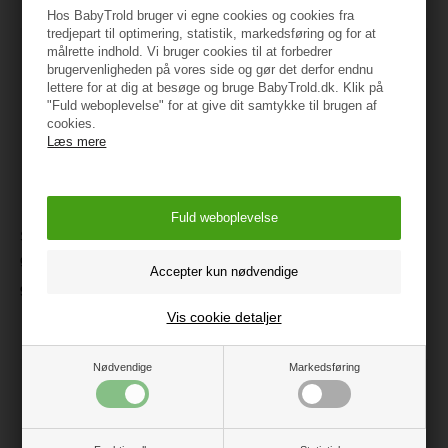
Hos BabyTrold bruger vi egne cookies og cookies fra
tredjepart til optimering, statistik, markedsføring og for at
målrette indhold. Vi bruger cookies til at forbedrer
brugervenligheden på vores side og gør det derfor endnu
lettere for at dig at besøge og bruge BabyTrold.dk. Klik på
"Fuld weboplevelse" for at give dit samtykke til brugen af
cookies.
Læs mere
Sunnylife Badebold med
NONOMO Fjeder til
glimmer
Slyngevugge (15-30 kg) -
Natur
99 kr.
449 kr.
Vis cookie detaljer
Nødvendige
Markedsføring