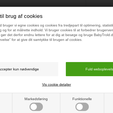
il brug af cookies
Specifikation
bruger vi egne cookies og cookies fra tredjepart til optimering, statisti
 og for at målrette indhold. Vi bruger cookies til at forbedrer brugerve
 gør det derfor endnu lettere for at dig at besøge og bruge BabyTrold.d
askiner
velse" for at give dit samtykke til brugen af cookies.
Materiale: 100% Bomuld
Øko Tex Certificeret
Vaskeanvisning: 40 Grad
Mål: 70x100 cm.
Vis cookie detaljer
Vejledning
Markedsføring
Funktionelle