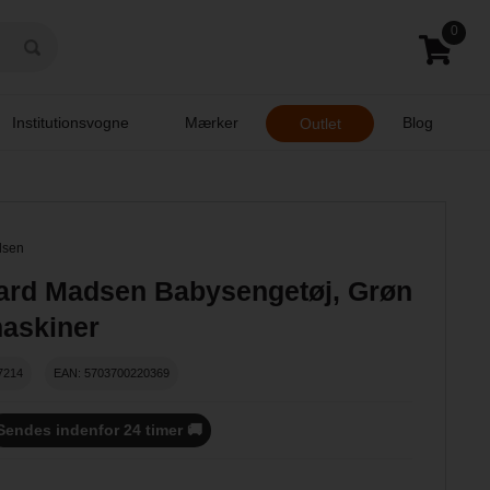
0
Institutionsvogne
Mærker
Blog
Outlet
dsen
ard Madsen Babysengetøj, Grøn
askiner
7214
EAN: 5703700220369
Sendes indenfor 24 timer 🚚