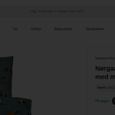
Tøj
Udstyr
Babyudstyr
Startpakker
Nørgaard Ma
Nørga
med m
Varenr.:
5012
På lager