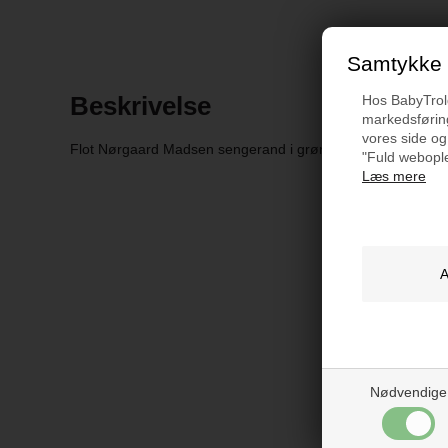
Samtykke t
Beskrivelse
Hos BabyTrold 
markedsføring
vores side og
Flot Nørgaard Madsen sengerand i grøn med et motiv af m
"Fuld webople
Læs mere
Nødvendige