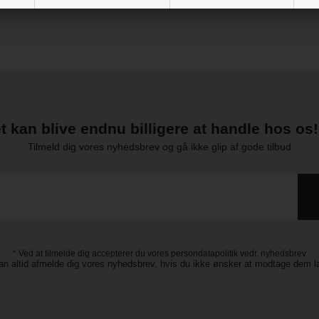
t kan blive endnu billigere at handle hos os! 
Tilmeld dig vores nyhedsbrev og gå ikke glip af gode tilbud
* Ved at tilmelde dig accepterer du vores persondatapolitik vedr. nyhedsbrev
an altid afmelde dig vores nyhedsbrev, hvis du ikke ønsker at modtage dem 