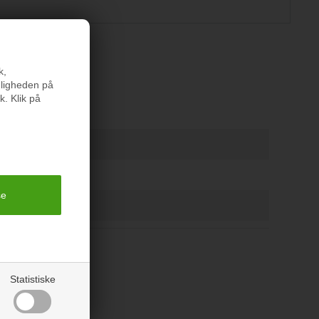
er
k,
nligheden på
k. Klik på
er
Statistiske