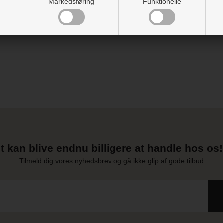
Markedsføring
Funktionelle
Vejledning
t kan blive endnu billigere at handle hos os! 
Tilmeld dig vores nyhedsbrev og gå ikke glip af gode tilbud