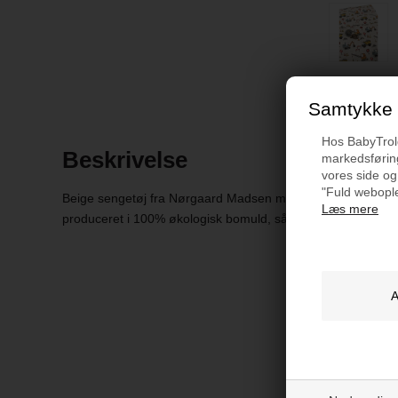
Samtykke t
Hos BabyTrold 
Beskrivelse
markedsføring
vores side og
"Fuld webople
Beige sengetøj fra Nørgaard Madsen med gravmaskinemotiv
Læs mere
produceret i 100% økologisk bomuld, så det er dejligt blødt o