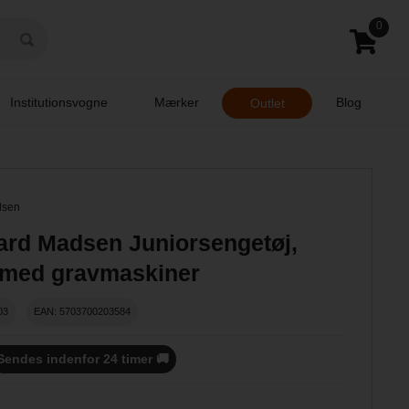
0
Institutionsvogne
Mærker
Blog
Outlet
dsen
ard Madsen Juniorsengetøj,
 med gravmaskiner
03
EAN: 5703700203584
Sendes indenfor 24 timer 🚚