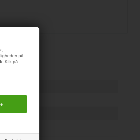
k,
er
nligheden på
k. Klik på
er