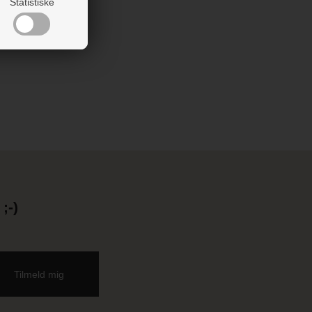
Statistiske
;-)