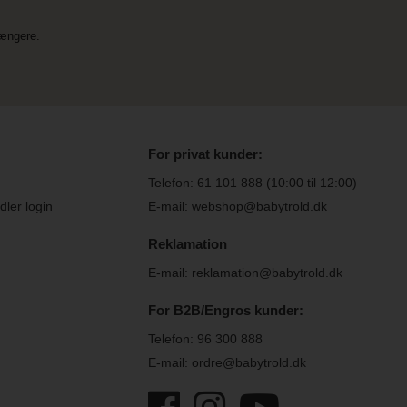
længere.
For privat kunder:
Telefon:
61 101 888
(10:00 til 12:00)
ler login
E-mail: webshop@babytrold.dk
Reklamation
E-mail: reklamation@babytrold.dk
For B2B/Engros kunder:
Telefon:
96 300 888
E-mail: ordre@babytrold.dk