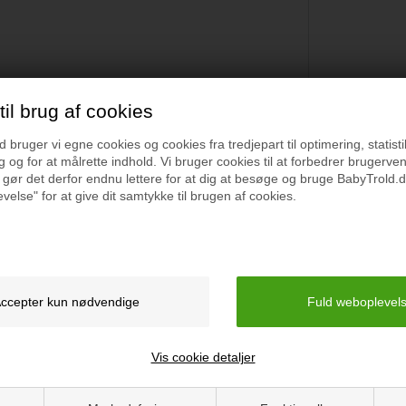
il brug af cookies
bruger vi egne cookies og cookies fra tredjepart til optimering, statisti
Specifikation
 og for at målrette indhold. Vi bruger cookies til at forbedrer brugerve
 gør det derfor endnu lettere for at dig at besøge og bruge BabyTrold.d
velse" for at give dit samtykke til brugen af cookies.
. Dette lækre sengesæt er
Materiale: 100% Bomuld
g rart at sove i.
Øko Tex Certificeret
Vaskeanvisning: 40 Grad
Mål, Dyne: 100 x140 cm
Vis cookie detaljer
Mål, Pude: 40 x 45 cm