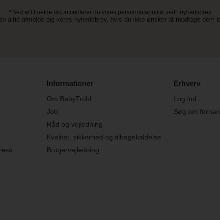
* Ved at tilmelde dig accepterer du vores persondatapolitik vedr. nyhedsbrev
an altid afmelde dig vores nyhedsbrev, hvis du ikke ønsker at modtage dem 
Informationer
Erhverv
Om BabyTrold
Log ind
Job
Søg om forhand
Råd og vejledning
Kvalitet, sikkerhed og tilbagekaldelse
ress
Brugervejledning