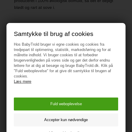
produceret i 100% økologisk bomuld, så det er dejligt
blødt og rart at sove i.
Samtykke til brug af cookies
Specifikationer
Hos BabyTrold bruger vi egne cookies og cookies fra
tredjepart til optimering, statistik, markedsføring og for at
målrette indhold. Vi bruger cookies til at forbedrer
Materiale: 100% Bomuld
brugervenligheden på vores side og gør det derfor endnu
lettere for at dig at besøge og bruge BabyTrold.dk. Klik på
Øko Tex Certificeret
"Fuld weboplevelse" for at give dit samtykke til brugen af
cookies.
Vaskeanvisning: 40 Grader
Læs mere
Mål, Dyne: 100 x140 cm
Mål, Pude: 40 x 45 cm
Vejledning