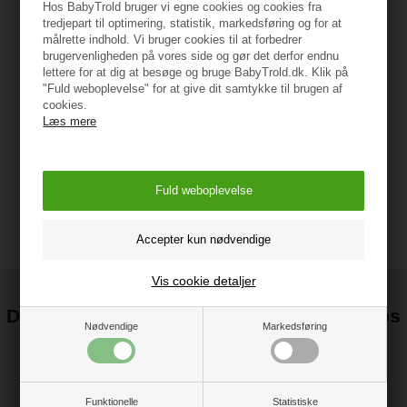
Hos BabyTrold bruger vi egne cookies og cookies fra
Farve: Panda, lyserød
tredjepart til optimering, statistik, markedsføring og for at
Kvalitet: 100% økologisk bomuld
målrette indhold. Vi bruger cookies til at forbedrer
brugervenligheden på vores side og gør det derfor endnu
Mål: 50x50 cm
lettere for at dig at besøge og bruge BabyTrold.dk. Klik på
Vaskeanvisning: Vask ved 40 grader
"Fuld weboplevelse" for at give dit samtykke til brugen af
cookies.
Vejledning
Læs mere
Vis cookie detaljer
Det kan blive endnu billigere at handle hos
Nødvendige
Markedsføring
os! ;-)
Tilmeld dig vores nyhedsbrev og gå ikke glip af gode tilbud
Funktionelle
Statistiske