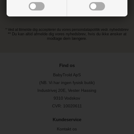
* Ved at tilmelde dig accepterer du vores persondatapolitik vedr. nyhedsbrev
** Du kan altid afmelde dig vores nyhedsbrev, hvis du ikke ønsker at
modtage dem længere.
Find os
BabyTrold ApS
(NB. Vi har ingen fysisk butik)
Industrivej 20E, Vester Hassing
9310 Vodskov
CVR: 10020611
Kundeservice
Kontakt os