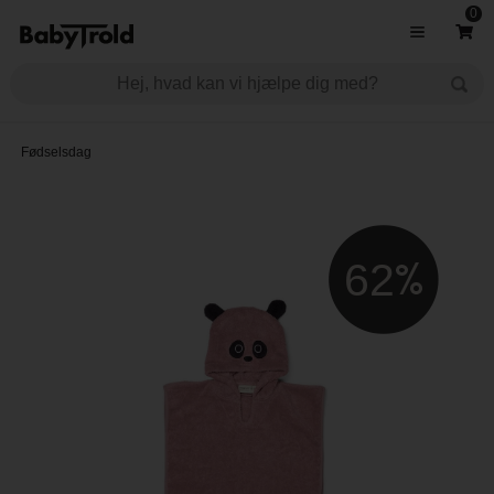
0
Fødselsdag
62