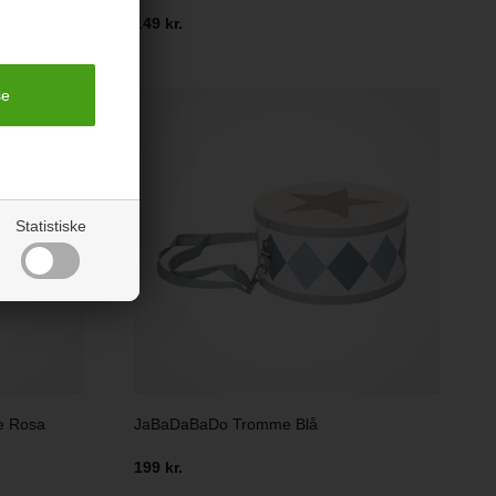
149 kr.
Statistiske
e Rosa
JaBaDaBaDo Tromme Blå
199 kr.