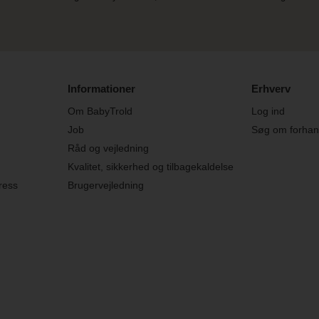
Informationer
Erhverv
Om BabyTrold
Log ind
Job
Søg om forhand
Råd og vejledning
Kvalitet, sikkerhed og tilbagekaldelse
ress
Brugervejledning