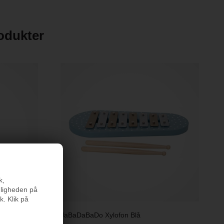
rodukter
k,
nligheden på
k. Klik på
JaBaDaBaDo Xylofon Blå