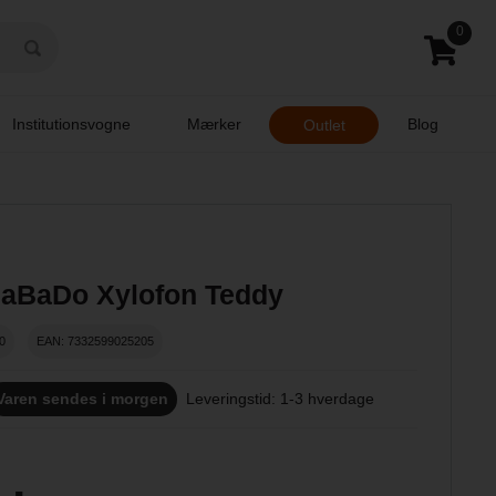
0
Institutionsvogne
Mærker
Blog
Outlet
aBaDo Xylofon Teddy
0
EAN: 7332599025205
Varen sendes i morgen
Leveringstid: 1-3 hverdage