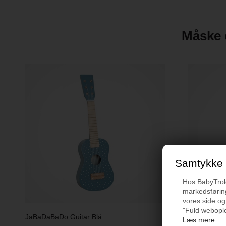
Måske e
Samtykke t
Hos BabyTrold 
markedsføring
vores side og
"Fuld webople
JaBaDaBaDo Guitar Blå
JaBaDaBaDo
Læs mere