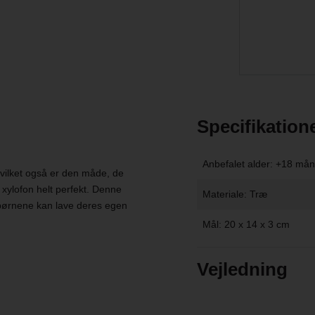
Specifikation
Anbefalet alder: +18 må
hvilket også er den måde, de
xylofon helt perfekt. Denne
Materiale: Træ
å børnene kan lave deres egen
Mål: 20 x 14 x 3 cm
Vejledning