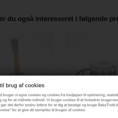
r du også interesseret i følgende p
il brug af cookies
bruger vi egne cookies og cookies fra tredjepart til optimering, statisti
 og for at målrette indhold. Vi bruger cookies til at forbedrer brugerve
 gør det derfor endnu lettere for at dig at besøge og bruge BabyTrold.d
velse" for at give dit samtykke til brugen af cookies.
 Guitar Sølv
JaBaDaBaDo Tromme Sølv