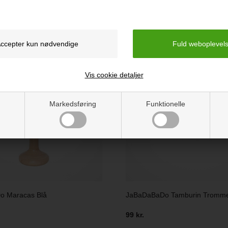
199 kr.
Vis cookie detaljer
Markedsføring
Funktionelle
o Maracas Blå
JaBaDaBaDo Tamburin Tromm
99 kr.