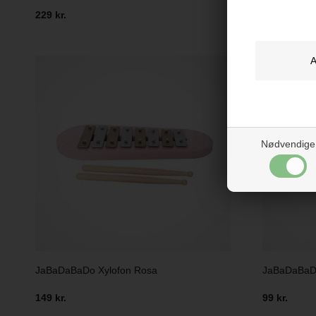
229 kr.
229 kr.
Nødvendige
JaBaDaBaDo Xylofon Rosa
JaBaDaBaD
149 kr.
99 kr.