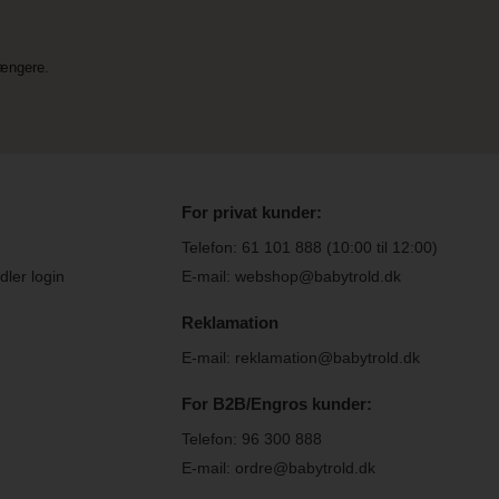
længere.
For privat kunder:
Telefon:
61 101 888
(10:00 til 12:00)
ler login
E-mail: webshop@babytrold.dk
Reklamation
E-mail: reklamation@babytrold.dk
For B2B/Engros kunder:
Telefon:
96 300 888
E-mail: ordre@babytrold.dk