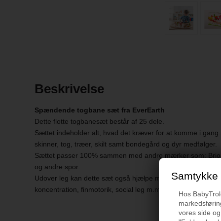
Beskrivelse
Spændende togbane sæt fra EverEarth
Dette flotte togbanesæt består af 25 dele.
Sættet indeholder alt, hvad det kræver for at komme i gang
skinner, tog, træer, skilt samt bondegård og dyr medfølger.
Sættet passer 100% sammen med andre mærker som: Brio, 
og andre spor.
Samtykke t
Udover leg kan dette sæt også hjælpe med at træne børns h
koncentration, finmotorik, social leg m.m.
Hos BabyTrold 
markedsføring
vores side og