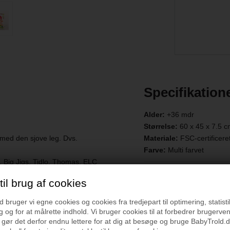
Specifikation
Alder:
+36 mdr
Størrelse:
60 x 45 x 7.5 c
 med den sjove leg. Dvs.
Materiale:
FSC-certificere
Farve:
Multi farvet
Big Jigs, Tidlo, Thomas, ELC
Vejledning
il brug af cookies
ånd-øje koordination,
bruger vi egne cookies og cookies fra tredjepart til optimering, statisti
 og for at målrette indhold. Vi bruger cookies til at forbedrer brugerve
 gør det derfor endnu lettere for at dig at besøge og bruge BabyTrold.d