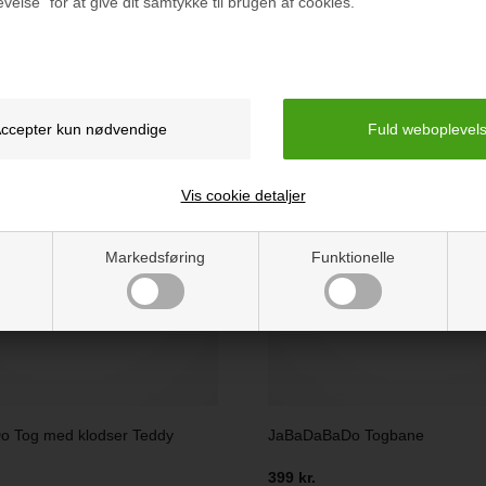
velse" for at give dit samtykke til brugen af cookies.
r du også interesseret i følgende p
Vis cookie detaljer
Markedsføring
Funktionelle
 Tog med klodser Teddy
JaBaDaBaDo Togbane
399 kr.