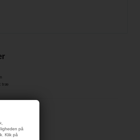
er
m
t træ
k,
nligheden på
k. Klik på