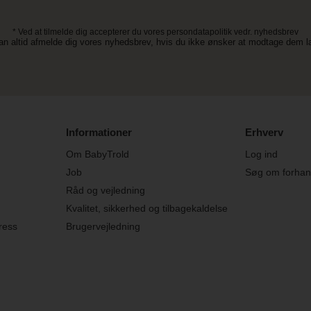
* Ved at tilmelde dig accepterer du vores persondatapolitik vedr. nyhedsbrev
an altid afmelde dig vores nyhedsbrev, hvis du ikke ønsker at modtage dem 
Informationer
Erhverv
Om BabyTrold
Log ind
Job
Søg om forhand
Råd og vejledning
Kvalitet, sikkerhed og tilbagekaldelse
ress
Brugervejledning