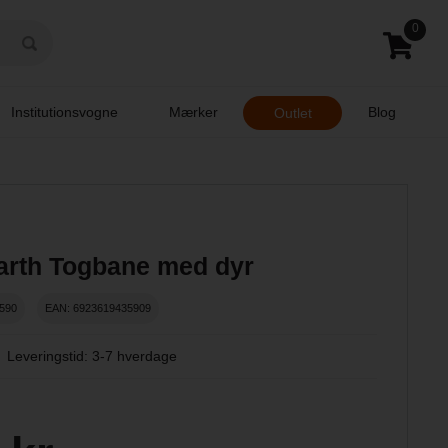
0
Institutionsvogne
Mærker
Blog
Outlet
arth Togbane med dyr
590
EAN: 6923619435909
Leveringstid: 3-7 hverdage