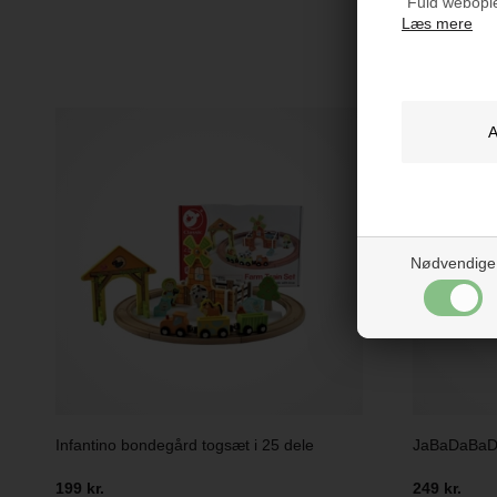
"Fuld webople
Læs mere
Måske e
Nødvendige
Infantino bondegård togsæt i 25 dele
JaBaDaBaDo
199 kr.
249 kr.