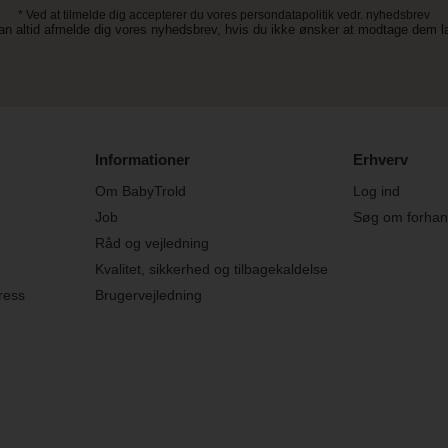
* Ved at tilmelde dig accepterer du vores persondatapolitik vedr. nyhedsbrev
an altid afmelde dig vores nyhedsbrev, hvis du ikke ønsker at modtage dem 
Informationer
Erhverv
Om BabyTrold
Log ind
Job
Søg om forhand
Råd og vejledning
Kvalitet, sikkerhed og tilbagekaldelse
ress
Brugervejledning