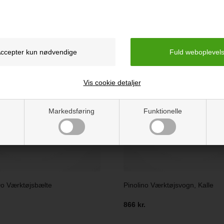
r du også interesseret i følgende p
Vis cookie detaljer
Markedsføring
Funktionelle
 Værktøjsbælte
Pinolino Værktøjsvogn, Kalle
866 kr.