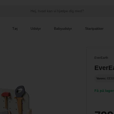
Tøj
Udstyr
Babyudstyr
Startpakker
EverEarth
EverEa
Varenr.:
EE33
Få på lager