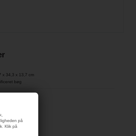
er
7 x 34,3 x 13,7 cm
ficeret bøg
k,
nligheden på
k. Klik på