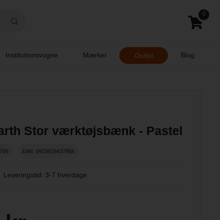
0
Institutionsvogne
Mærker
Blog
Outlet
rth Stor værktøjsbænk - Pastel
795
EAN: 6923619437958
Leveringstid: 3-7 hverdage