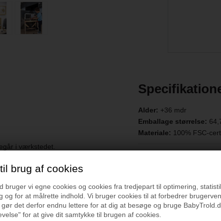
Specifikation
Alder:
+36 mdr
Emballage størrelse:
64,
Materiale:
100% FSC-certi
regår i værkstedet.
Vejledning
lset.
il brug af cookies
bruger vi egne cookies og cookies fra tredjepart til optimering, statisti
 og for at målrette indhold. Vi bruger cookies til at forbedrer brugerve
 gør det derfor endnu lettere for at dig at besøge og bruge BabyTrold.d
velse" for at give dit samtykke til brugen af cookies.