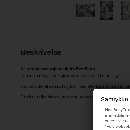
Beskrivelse
Dekorativ værktøjsbænk fra EverEarth
Denne værktøjsbænk giver børn masser af timers leg.
Det indbyder til rollespil og børn kan efterligne, hvad der fo
Den har et flot design, som gør, at den vil pynte fint på være
Samtykke t
Hos BabyTrold 
markedsføring
vores side og
"Fuld webople