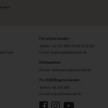
længere.
For privat kunder:
Telefon:
61 101 888
(10:00 til 12:00)
ler login
E-mail: webshop@babytrold.dk
Reklamation
E-mail: reklamation@babytrold.dk
For B2B/Engros kunder:
Telefon:
96 300 888
E-mail: ordre@babytrold.dk