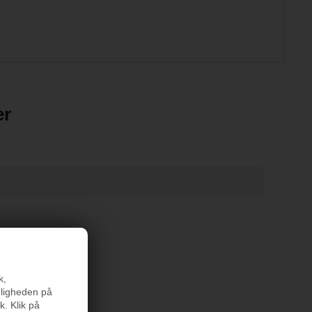
er
k,
nligheden på
k. Klik på