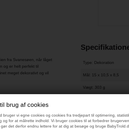
Specifikation
dien fra Svanesøen, når låget
Type: Dekoration
og er helt perfekt til
net meget dekorativt og vil
Mål: 15 x 10,5 x 8,5
Vægt: 303 g
il brug af cookies
Vejledning
bruger vi egne cookies og cookies fra tredjepart til optimering, statisti
 og for at målrette indhold. Vi bruger cookies til at forbedrer brugerve
 gør det derfor endnu lettere for at dig at besøge og bruge BabyTrold.d