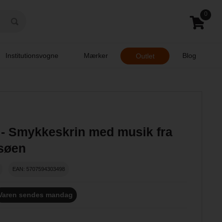
0
Institutionsvogne
Mærker
Blog
Outlet
 - Smykkeskrin med musik fra
søen
EAN: 5707594303498
Varen sendes mandag