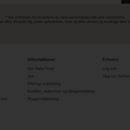
* Ved at tilmelde dig accepterer du vores persondatapolitik vedr. nyhedsbrev
an altid afmelde dig vores nyhedsbrev, hvis du ikke ønsker at modtage dem 
Informationer
Erhverv
Om BabyTrold
Log ind
Job
Søg om forhand
Råd og vejledning
Kvalitet, sikkerhed og tilbagekaldelse
ress
Brugervejledning