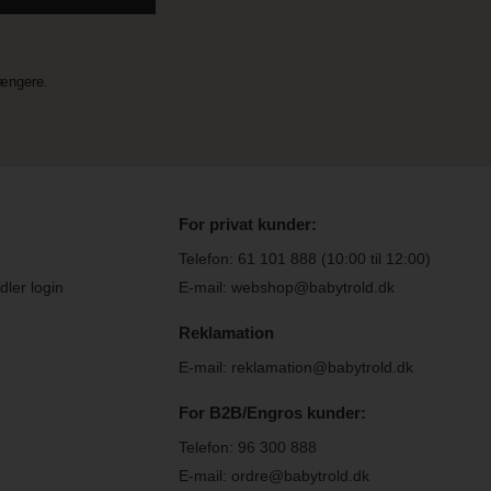
længere.
For privat kunder:
Telefon:
61 101 888
(10:00 til 12:00)
ler login
E-mail: webshop@babytrold.dk
Reklamation
E-mail: reklamation@babytrold.dk
For B2B/Engros kunder:
Telefon:
96 300 888
E-mail: ordre@babytrold.dk