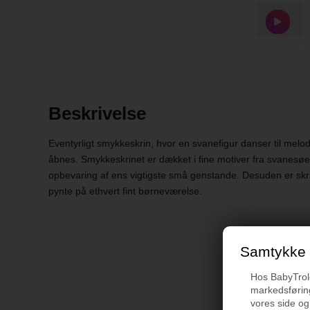
Beskrivelse
Eventyrligt smykkeskrin, hvor en svanefigur danser til melo
åbnes. Smykkeskrinet er dækket i fine motiver fra svanesøen 
opbevaring af ens vigtigste små genstande. Desuden er skri
pynte på ethvert fint børneværelse.
Samtykke t
Hos BabyTrold 
markedsføring
vores side og