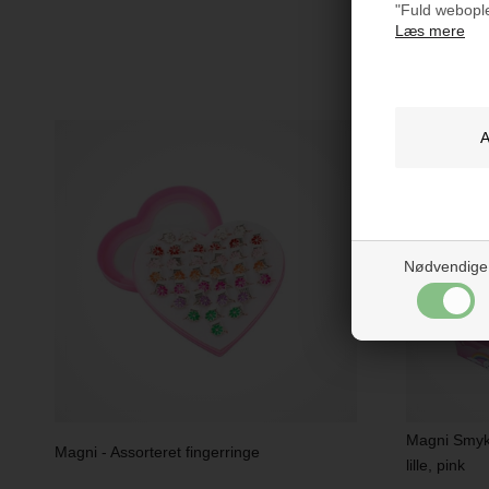
"Fuld webople
Læs mere
Måske e
Nødvendige
Magni Smyk
Magni - Assorteret fingerringe
lille, pink