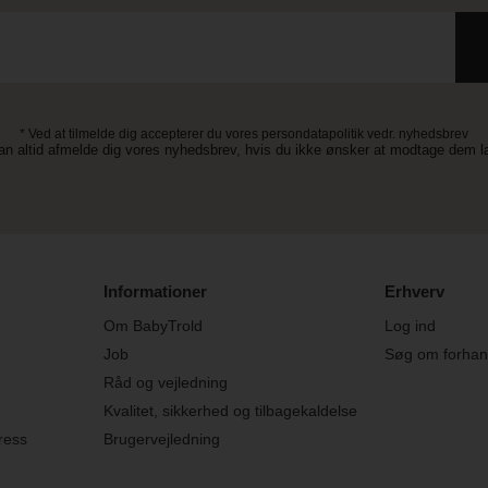
* Ved at tilmelde dig accepterer du vores persondatapolitik vedr. nyhedsbrev
an altid afmelde dig vores nyhedsbrev, hvis du ikke ønsker at modtage dem 
Informationer
Erhverv
Om BabyTrold
Log ind
Job
Søg om forhand
Råd og vejledning
Kvalitet, sikkerhed og tilbagekaldelse
ress
Brugervejledning