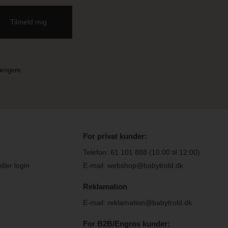
længere.
For privat kunder:
Telefon:
61 101 888
(10:00 til 12:00)
ler login
E-mail: webshop@babytrold.dk
Reklamation
E-mail: reklamation@babytrold.dk
For B2B/Engros kunder: