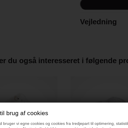
Vask: 40 grader
Materiale: 100% økologi
Vejledning
r du også interesseret i følgende p
il brug af cookies
bruger vi egne cookies og cookies fra tredjepart til optimering, statisti