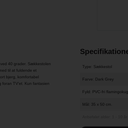
Specifikation
 ved 40 grader. Sækkestolen
Type: Sækkestol
ed til at fuldende et
rt bjerg, komfortabel
Farve: Dark Grey
g foran TV'et. Kun fantasien
Fyld: PVC-fri flamingokugle
Mål: 35 x 50 cm.
Anbefalet alder: 1 - 10 år