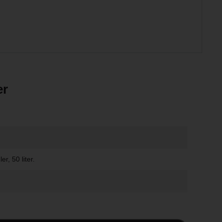
er
r, 50 liter.
.