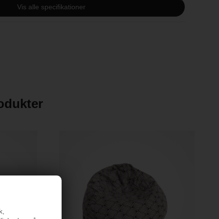
Vis alle specifikationer
sk bomuld
rodukter
k,