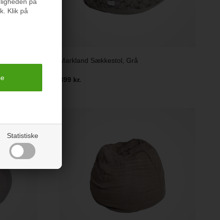
nligheden på
k. Klik på
Markland Sækkestol, Grå
399 kr.
Statistiske