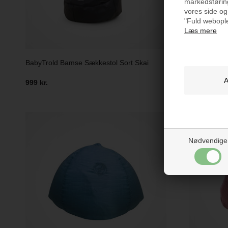
markedsføring
vores side og
"Fuld webople
Læs mere
BabyTrold Bamse Sækkestol Sort Skai
BabyTrold S
999 kr.
399 kr.
Nødvendige