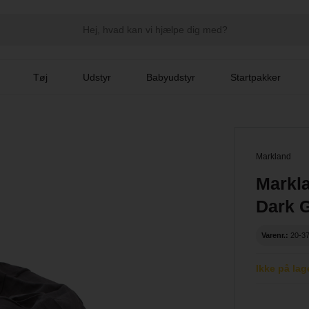
Tøj
Udstyr
Babyudstyr
Startpakker
Markland
Markl
Dark 
Varenr.:
20-
Ikke på lag