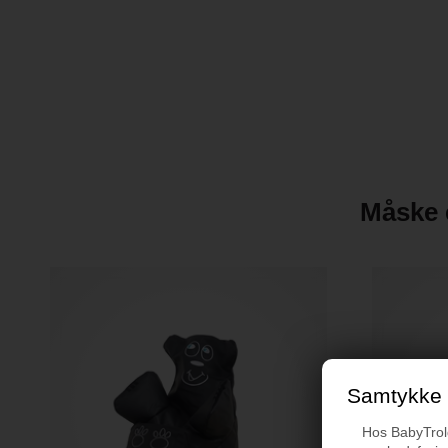
Måske e
Samtykke t
Hos BabyTrold 