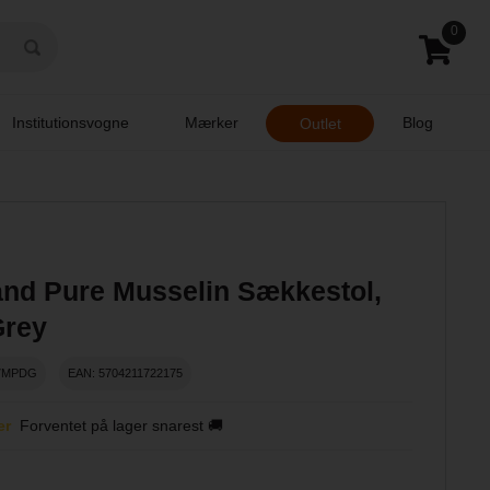
0
Institutionsvogne
Mærker
Blog
Outlet
and Pure Musselin Sækkestol,
Grey
37MPDG
EAN: 5704211722175
er
Forventet på lager snarest 🚚