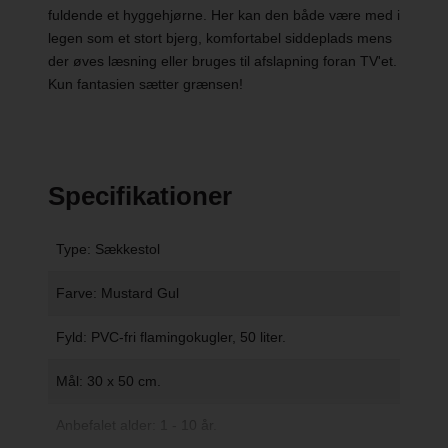
fuldende et hyggehjørne. Her kan den både være med i
legen som et stort bjerg, komfortabel siddeplads mens
der øves læsning eller bruges til afslapning foran TV'et.
Kun fantasien sætter grænsen!
Specifikationer
Type: Sækkestol
Farve: Mustard Gul
Fyld: PVC-fri flamingokugler, 50 liter.
Mål: 30 x 50 cm.
Anbefalet alder: 1 - 10 år.