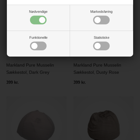
Nødvendige
Markedsføring
Funktionelle
Statistiske
Markland Pure Musselin
Markland Pure Musselin
Sækkestol, Dark Grey
Sækkestol, Dusty Rose
399 kr.
399 kr.