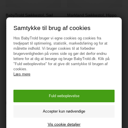
BabyTrold Sækkestol, Sæl
Markland Sækkestol, Hippo
Samtykke til brug af cookies
399 kr.
399 kr.
Hos BabyTrold bruger vi egne cookies og cookies fra
tredjepart til optimering, statistik, markedsføring og for at
målrette indhold. Vi bruger cookies til at forbedrer
brugervenligheden på vores side og gør det derfor endnu
lettere for at dig at besøge og bruge BabyTrold.dk. Klik på
"Fuld weboplevelse" for at give dit samtykke til brugen af
cookies.
Læs mere
BabyTrold Sækkestol, Hval
Markland Sækkestol, Grå
399 kr.
399 kr.
Vis cookie detaljer