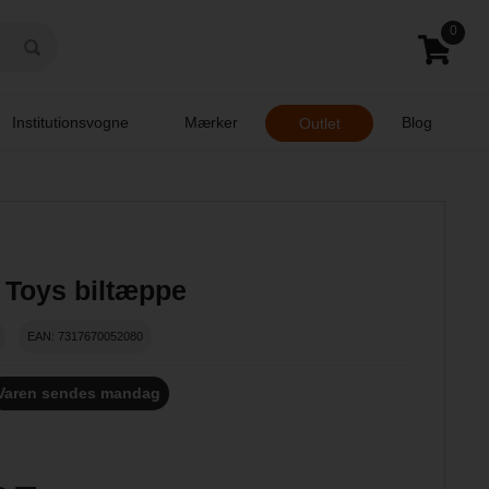
0
Institutionsvogne
Mærker
Blog
Outlet
 Toys biltæppe
EAN: 7317670052080
Varen sendes mandag