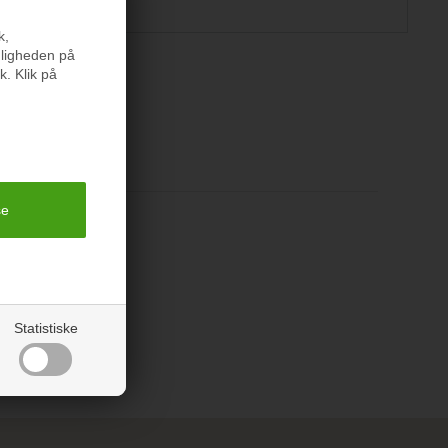
k,
nligheden på
k. Klik på
er
Statistiske