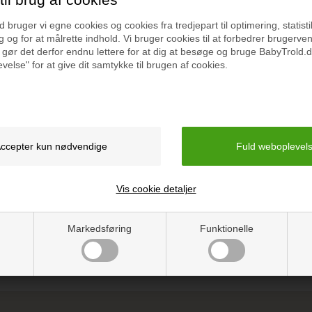
bruger vi egne cookies og cookies fra tredjepart til optimering, statisti
 og for at målrette indhold. Vi bruger cookies til at forbedrer brugerve
 gør det derfor endnu lettere for at dig at besøge og bruge BabyTrold.d
velse" for at give dit samtykke til brugen af cookies.
Specifikation
 legetøjsbiler. Den fungerer
Mål: 70.5 x 9.0 x 3.5 cm
er kan kombineres til én stor
Vejledning
Vis cookie detaljer
Markedsføring
Funktionelle