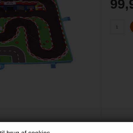
99,
il brug af cookies