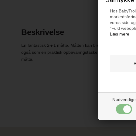
Hos BabyTrold 
markedsføring
vores side og
"Fuld webople
Beskrivelse
Læs mere
En fantastisk 2-i-1 måtte. Måtten kan bruges til at lege med
også som en praktisk opbevaringstaske til legetøj. Fire mått
måtte.
Nødvendige