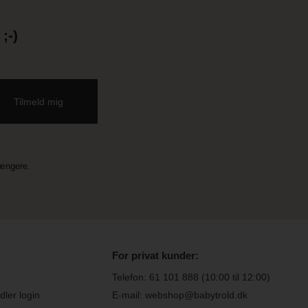
;-)
længere.
For privat kunder:
Telefon:
61 101 888
(10:00 til 12:00)
ler login
E-mail: webshop@babytrold.dk