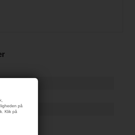
er
sk bomuld
k,
nligheden på
k. Klik på