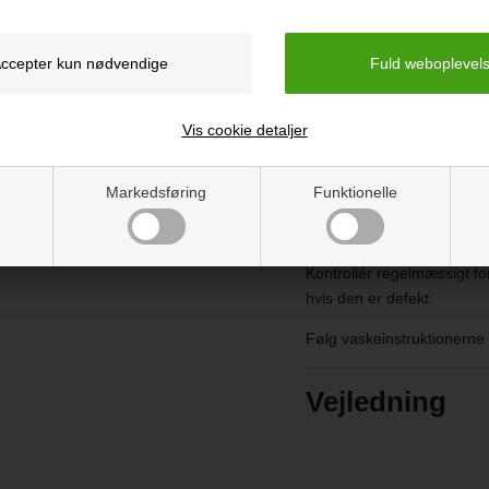
Mål: 22 x 27 x 2
Vægt: 80 g
ADVARSEL!
Vis cookie detaljer
Brug hagesmækken kun unde
sikkerhed.
Markedsføring
Funktionelle
Sørg for, at hagesmækken 
kvælningsfare.
Kontrollér regelmæssigt fo
hvis den er defekt.
Følg vaskeinstruktionerne
Vejledning