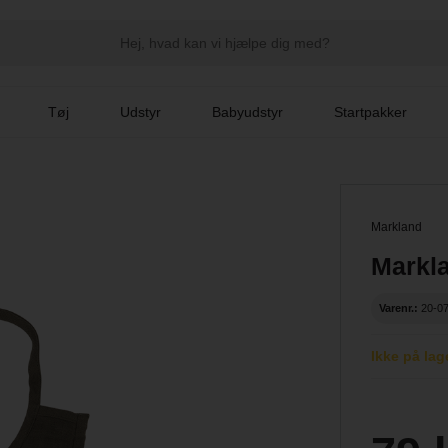
Tøj
Udstyr
Babyudstyr
Startpakker
Markland
Markl
Varenr.:
20-0
Ikke på lag