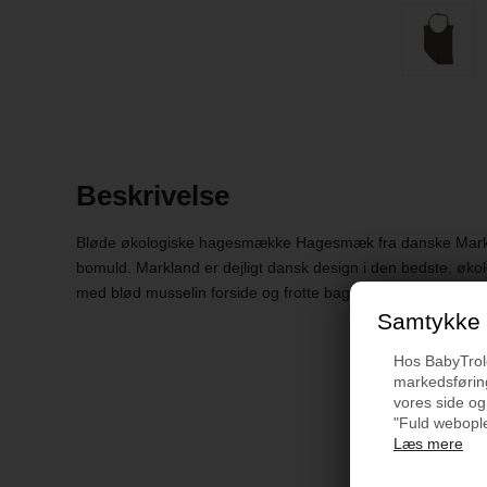
Beskrivelse
Bløde økologiske hagesmække Hagesmæk fra danske Markl
bomuld. Markland er dejligt dansk design i den bedste, øko
med blød musselin forside og frotte bagside.
Samtykke t
Hos BabyTrold 
markedsføring
vores side og
"Fuld webople
Læs mere