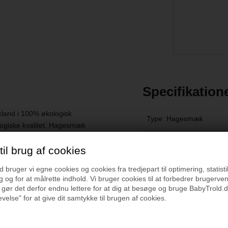
Specifikation
and i 100% økologisk
Type: Hagesmæk
logiske kvalitet. Hagesmæk
Materiale: 100% økologi
il brug af cookies
Farve: Oliven
bruger vi egne cookies og cookies fra tredjepart til optimering, statisti
 og for at målrette indhold. Vi bruger cookies til at forbedrer brugerve
Vask: 40 grader
 gør det derfor endnu lettere for at dig at besøge og bruge BabyTrold.d
velse" for at give dit samtykke til brugen af cookies.
Emballage
: