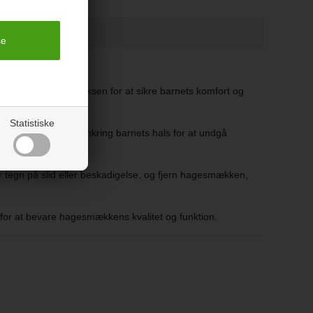
r opsyn af en voksen for at sikre barnets komfort og
Statistiske
ikke er for stram omkring barnets hals for at undgå
r tegn på slid eller beskadigelse, og fjern hagesmækken,
 for at bevare hagesmækkens kvalitet og funktion.