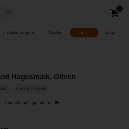
0
Institutionsvogne
Mærker
Blog
Outlet
and Hagesmæk, Oliven
7MPO
EAN: 5704211720355
er
Forventet på lager snarest 🚚