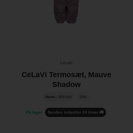
CeLaVi
CeLaVi Termosæt, Mauve
Shadow
Varenr.:
3555-616
EAN:
På lager
Sendes indenfor 24 timer 🚚