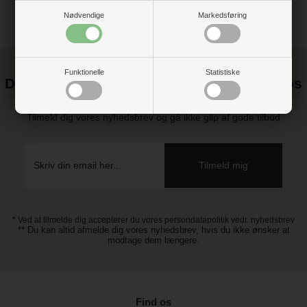
Nødvendige
Markedsføring
Funktionelle
Statistiske
Det kan blive endnu billigere at handle hos
os! ;-)
Tilmeld dig vores nyhedsbrev og gå ikke glip af gode tilbud
* Ved at tilmelde dig accepterer du vores persondatapolitik vedr. nyhedsbrev
** Du kan altid afmelde dig vores nyhedsbrev, hvis du ikke ønsker at
modtage dem længere.
Find os