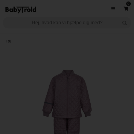
0
Tøj