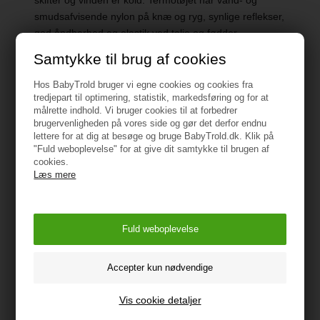
skifter og vinden er kold. Termotøjet har vand- og
smudsafvisende nylon på knæ og ryg, synlige reflekser,
god åndbarhed og elastik ved talje og fødder.
Samtykke til brug af cookies
Hos BabyTrold bruger vi egne cookies og cookies fra
tredjepart til optimering, statistik, markedsføring og for at
Specifikationer
målrette indhold. Vi bruger cookies til at forbedrer
brugervenligheden på vores side og gør det derfor endnu
lettere for at dig at besøge og bruge BabyTrold.dk. Klik på
"Fuld weboplevelse" for at give dit samtykke til brugen af
Materiale: 100% Poylester
cookies.
Læs mere
Vaskeanvisning: 40°
Tåler ikke tørretrumbling
Vejledning
Vis cookie detaljer