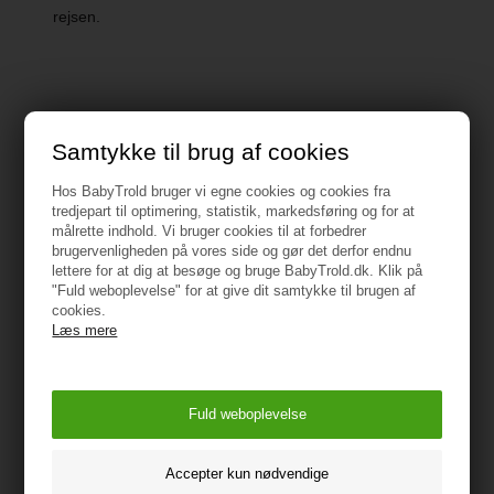
rejsen.
Specifikationer
Samtykke til brug af cookies
Hos BabyTrold bruger vi egne cookies og cookies fra
3-punkts-sele
tredjepart til optimering, statistik, markedsføring og for at
målrette indhold. Vi bruger cookies til at forbedrer
Aftageligt og vaskbart betræk
brugervenligheden på vores side og gør det derfor endnu
lettere for at dig at besøge og bruge BabyTrold.dk. Klik på
"Fuld weboplevelse" for at give dit samtykke til brugen af
Alder: +0 år
cookies.
Læs mere
Vægt: maks 9 kg
Mål : 70 x 50 x 53 cm
Mål foldet: 70 x 42 x 9 cm
Vis alle specifikationer
Vægt: 1,7 kg