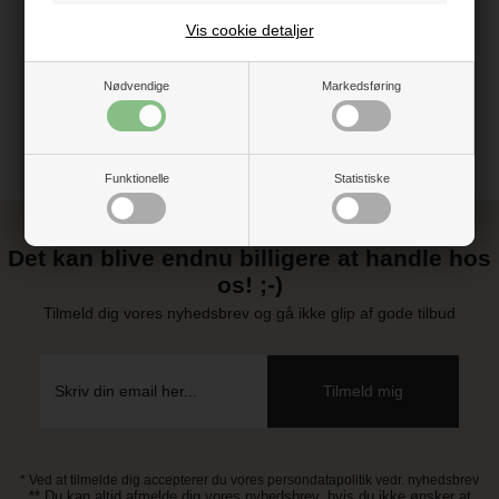
Vejledning
Vis cookie detaljer
Nødvendige
Markedsføring
Funktionelle
Statistiske
Det kan blive endnu billigere at handle hos
os! ;-)
Tilmeld dig vores nyhedsbrev og gå ikke glip af gode tilbud
* Ved at tilmelde dig accepterer du vores persondatapolitik vedr. nyhedsbrev
** Du kan altid afmelde dig vores nyhedsbrev, hvis du ikke ønsker at