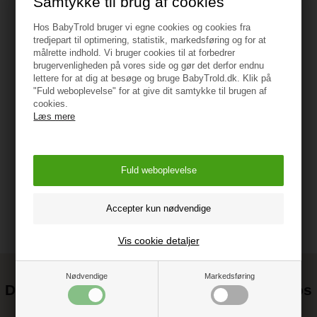
Samtykke til brug af cookies
på toppen.
Hos BabyTrold bruger vi egne cookies og cookies fra
tredjepart til optimering, statistik, markedsføring og for at
målrette indhold. Vi bruger cookies til at forbedrer
brugervenligheden på vores side og gør det derfor endnu
lettere for at dig at besøge og bruge BabyTrold.dk. Klik på
Specifikationer
"Fuld weboplevelse" for at give dit samtykke til brugen af
cookies.
Læs mere
Vejledning
Vis cookie detaljer
Nødvendige
Markedsføring
Det kan blive endnu billigere at handle hos
os! ;-)