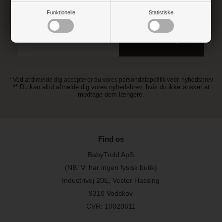
Tilmeld dig vores nyhedsbrev og gå ikke glip af gode tilbud
Funktionelle
Statistiske
* Ved at tilmelde dig accepterer du vores persondatapolitik vedr. nyhedsbrev
** Du kan altid afmelde dig vores nyhedsbrev, hvis du ikke ønsker at
modtage dem længere.
Find os
BabyTrold ApS
(NB. Vi har ingen fysisk butik)
Industrivej 20E, Vester Hassing
9310 Vodskov
CVR: 10020611