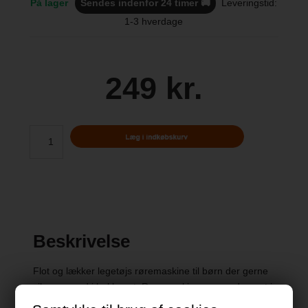
På lager
Sendes indenfor 24 timer 🚚
Leveringstid:
1-3 hverdage
249 kr.
Beskrivelse
Flot og lækker legetøjs røremaskine til børn der gerne
vil være med i køkkenet. Røremaskinen er produceret i
træ og er lyserød/pink og betjenes manuelt ved at dreje