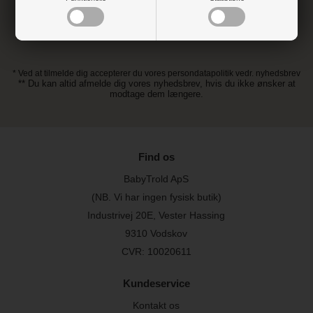
* Ved at tilmelde dig accepterer du vores persondatapolitik vedr. nyhedsbrev
** Du kan altid afmelde dig vores nyhedsbrev, hvis du ikke ønsker at
modtage dem længere.
Find os
BabyTrold ApS
(NB. Vi har ingen fysisk butik)
Industrivej 20E, Vester Hassing
9310 Vodskov
CVR: 10020611
Kundeservice
Kontakt os