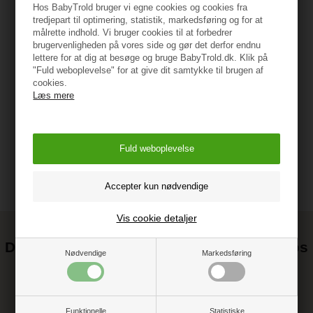
Hos BabyTrold bruger vi egne cookies og cookies fra
tredjepart til optimering, statistik, markedsføring og for at
målrette indhold. Vi bruger cookies til at forbedrer
Specifikationer
brugervenligheden på vores side og gør det derfor endnu
lettere for at dig at besøge og bruge BabyTrold.dk. Klik på
"Fuld weboplevelse" for at give dit samtykke til brugen af
cookies.
Læs mere
Vejledning
Vis cookie detaljer
Det kan blive endnu billigere at handle hos
Nødvendige
Markedsføring
os! ;-)
Tilmeld dig vores nyhedsbrev og gå ikke glip af gode tilbud
Funktionelle
Statistiske