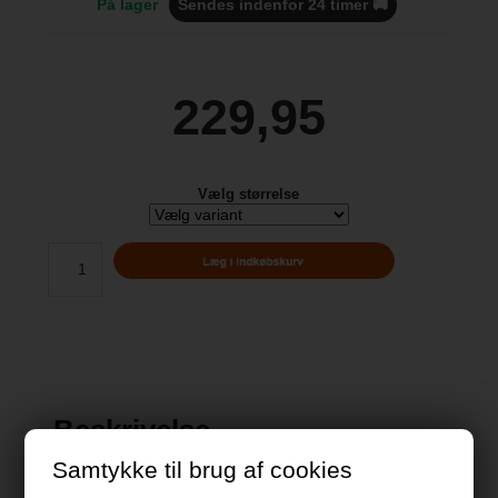
På lager
Sendes indenfor 24 timer 🚚
229,95
Vælg størrelse
Beskrivelse
Samtykke til brug af cookies