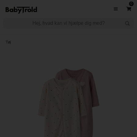
0
Tøj