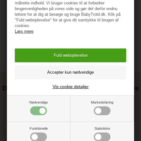
målrette indhold. Vi bruger cookies til at forbedrer
brugervenligheden på vores side og gør det derfor endnu
lettere for at dig at besøge og bruge BabyTrold.dk. Klik på
"Fuld weboplevelse" for at give dit samtykke til brugen af
Vejledning
cookies.
Læs mere
Vis cookie detaljer
Det kan blive endnu billigere at handle hos
os! ;-)
Nødvendige
Markedsføring
Tilmeld dig vores nyhedsbrev og gå ikke glip af gode tilbud
Funktionelle
Statistiske