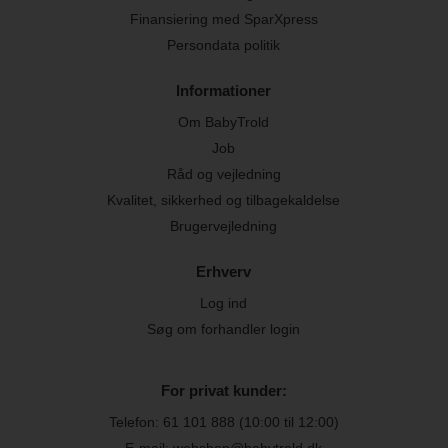
Finansiering med SparXpress
Persondata politik
Informationer
Om BabyTrold
Job
Råd og vejledning
Kvalitet, sikkerhed og tilbagekaldelse
Brugervejledning
Erhverv
Log ind
Søg om forhandler login
For privat kunder:
Telefon:
61 101 888
(10:00 til 12:00)
E-mail: webshop@babytrold.dk