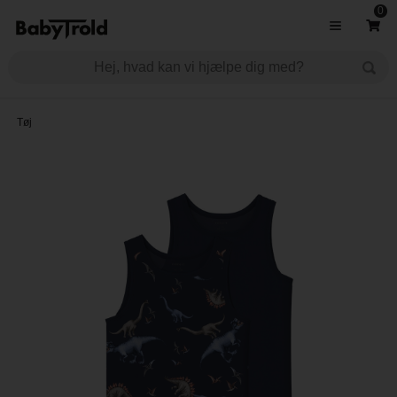
0
Tøj