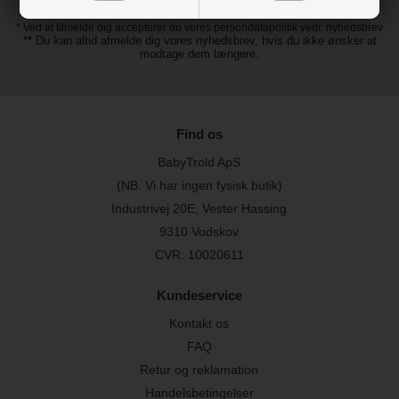
* Ved at tilmelde dig accepterer du vores persondatapolitik vedr. nyhedsbrev
** Du kan altid afmelde dig vores nyhedsbrev, hvis du ikke ønsker at
modtage dem længere.
Find os
BabyTrold ApS
(NB. Vi har ingen fysisk butik)
Industrivej 20E, Vester Hassing
9310 Vodskov
CVR: 10020611
Kundeservice
Kontakt os
FAQ
Retur og reklamation
Handelsbetingelser