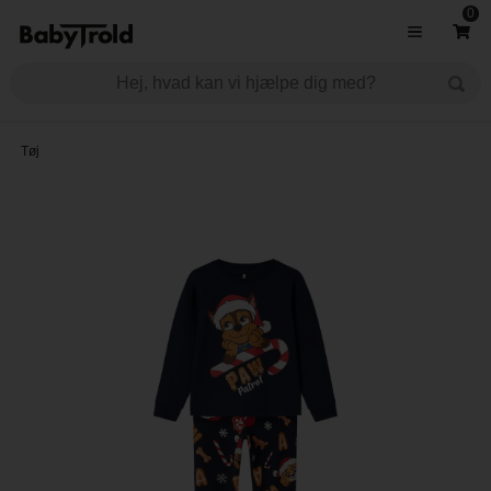
0
Tøj