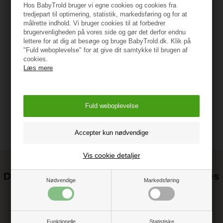
Hos BabyTrold bruger vi egne cookies og cookies fra
tredjepart til optimering, statistik, markedsføring og for at
målrette indhold. Vi bruger cookies til at forbedrer
Specifikationer
brugervenligheden på vores side og gør det derfor endnu
lettere for at dig at besøge og bruge BabyTrold.dk. Klik på
"Fuld weboplevelse" for at give dit samtykke til brugen af
cookies.
Læs mere
Vejledning
Vis cookie detaljer
Det kan blive endnu billigere at handle hos
Nødvendige
Markedsføring
os! ;-)
Tilmeld dig vores nyhedsbrev og gå ikke glip af gode tilbud
Funktionelle
Statistiske