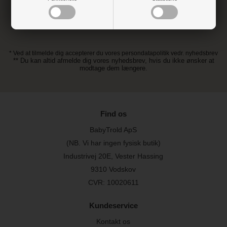
* Ved at tilmelde dig accepterer du vores persondatapolitik vedr. nyhedsbrev
** Du kan altid afmelde dig vores nyhedsbrev, hvis du ikke ønsker at
modtage dem længere.
Find os
BabyTrold ApS
(NB. Vi har ingen fysisk butik)
Industrivej 20E, Vester Hassing
9310 Vodskov
CVR: 10020611
Kundeservice
Kontakt os