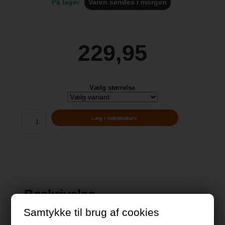
På lager
Varen sendes i morgen
229,95
Vælg størrelse
Beskrivelse
Samtykke til brug af cookies