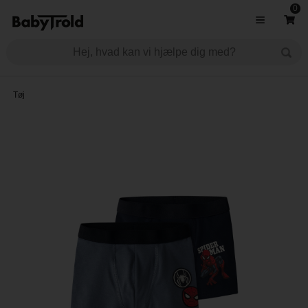
0
Tøj