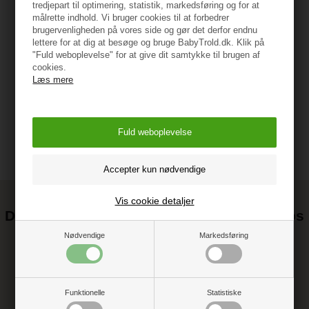
tredjepart til optimering, statistik, markedsføring og for at
Specifikationer
målrette indhold. Vi bruger cookies til at forbedrer
brugervenligheden på vores side og gør det derfor endnu
lettere for at dig at besøge og bruge BabyTrold.dk. Klik på
"Fuld weboplevelse" for at give dit samtykke til brugen af
Vejledning
cookies.
Læs mere
Vis cookie detaljer
Det kan blive endnu billigere at handle hos
os! ;-)
Nødvendige
Markedsføring
Tilmeld dig vores nyhedsbrev og gå ikke glip af gode tilbud
Funktionelle
Statistiske