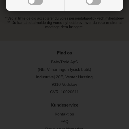
* Ved at tilmelde dig accepterer du vores persondatapolitik vedr. nyhedsbrev
** Du kan altid afmelde dig vores nyhedsbrev, hvis du ikke ønsker at
modtage dem længere.
Find os
BabyTrold ApS
(NB. Vi har ingen fysisk butik)
Industrivej 20E, Vester Hassing
9310 Vodskov
CVR: 10020611
Kundeservice
Kontakt os
FAQ
Retur og reklamation