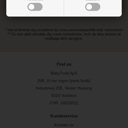
* Ved at tilmelde dig accepterer du vores persondatapolitik vedr. nyhedsbrev
** Du kan altid afmelde dig vores nyhedsbrev, hvis du ikke ønsker at
modtage dem længere.
Find os
BabyTrold ApS
(NB. Vi har ingen fysisk butik)
Industrivej 20E, Vester Hassing
9310 Vodskov
CVR: 10020611
Kundeservice
Kontakt os