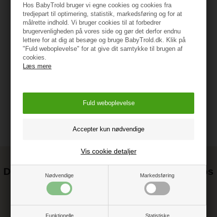
Hos BabyTrold bruger vi egne cookies og cookies fra
tredjepart til optimering, statistik, markedsføring og for at
målrette indhold. Vi bruger cookies til at forbedrer
Specifikationer
brugervenligheden på vores side og gør det derfor endnu
lettere for at dig at besøge og bruge BabyTrold.dk. Klik på
"Fuld weboplevelse" for at give dit samtykke til brugen af
cookies.
Læs mere
Vejledning
Vis cookie detaljer
Det kan blive endnu billigere at handle hos
Nødvendige
Markedsføring
os! ;-)
Tilmeld dig vores nyhedsbrev og gå ikke glip af gode tilbud
Funktionelle
Statistiske