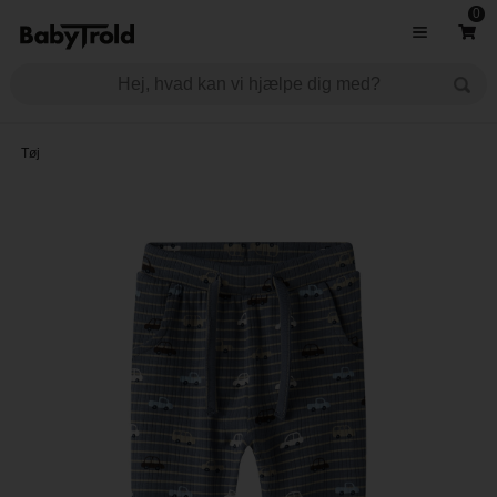
0
Tøj