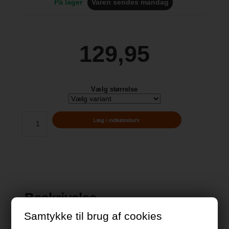
På lager
Varen sendes mandag
129,95
Vælg størrelse
Beskrivelse
Samtykke til brug af cookies