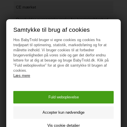
CE mærket
Overholder europæiske regler for legetøjssikkerhed
Samtykke til brug af cookies
Vejledning
Hos BabyTrold bruger vi egne cookies og cookies fra
tredjepart til optimering, statistik, markedsføring og for at
målrette indhold. Vi bruger cookies til at forbedrer
brugervenligheden på vores side og gør det derfor endnu
lettere for at dig at besøge og bruge BabyTrold.dk. Klik på
"Fuld weboplevelse" for at give dit samtykke til brugen af
cookies.
Måske er du også interesseret i
Læs mere
følgende produkter
Vis cookie detaljer