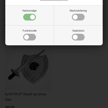
Nødvendige
Markedsføring
byASTRUP Plejesæt til
byASTRUP Ridderhjelm, Sølv
kæpheste, 8 dele
Funktionelle
Statistiske
229,96
181,96
byASTRUP Skjold og lanse,
Sølv
369,95