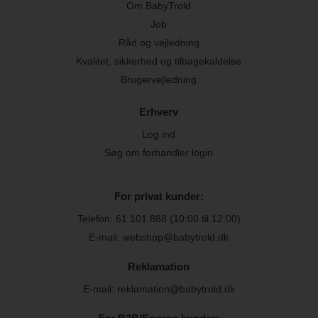
Om BabyTrold
Job
Råd og vejledning
Kvalitet, sikkerhed og tilbagekaldelse
Brugervejledning
Erhverv
Log ind
Søg om forhandler login
For privat kunder:
Telefon:
61 101 888
(10:00 til 12:00)
E-mail: webshop@babytrold.dk
Reklamation
E-mail: reklamation@babytrold.dk