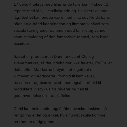
17 dele: 4 tekrus med tilhørende tallerken, 4 skeer, 1
tepotte med låg, 1 mælkekande og 1 sukkerskål med
låg. Sættet kan endda være med til at udvikle dit barn,
både i øje-hånd koordination og finmotorik såvel som
sociale færdigheder sammen med familie og venner
samt stimulering af den fantastiske fantasi, som børn
besidder.
Sættet er produceret i Danmark samt CE- og
svanemærket, så det indeholder ikke ftalater, PVC eller
duftstoffer. Mærkerne betyder, at legetøjet er
klimavenligt produceret i forhold til kemikalier,
ressourcer og biodiversitet, men også i forhold til
produktets livscyklus fra råvarer og helt til
genanvendelse eller afskaffelse.
Dertil kan hele sættet også tåle opvaskemaskine, så
rengøring er let og enkel, hvis nu det skulle komme i
nærheden af rigtig mad.