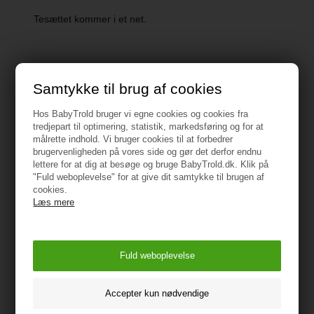
Tesættet kommer i et net.
Samtykke til brug af cookies
Specifikationer
Hos BabyTrold bruger vi egne cookies og cookies fra
tredjepart til optimering, statistik, markedsføring og for at
Type: Legetøj
målrette indhold. Vi bruger cookies til at forbedrer
brugervenligheden på vores side og gør det derfor endnu
lettere for at dig at besøge og bruge BabyTrold.dk. Klik på
Farve: Lyserød, lilla og pink
"Fuld weboplevelse" for at give dit samtykke til brugen af
cookies.
Materiale: Plast
Læs mere
Mål: L: 19cm H: 18,5cm B: 12cm
Anbefalet alder: +2 år
Dansk produceret
Vis alle specifikationer