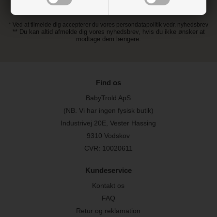
* Ved at tilmelde dig accepterer du vores persondatapolitik vedr. nyhedsbrev
** Du kan altid afmelde dig vores nyhedsbrev, hvis du ikke ønsker at
modtage dem længere.
Find os
BabyTrold ApS
(NB. Vi har ingen fysisk butik)
Industrivej 20E, Vester Hassing
9310 Vodskov
CVR: 10020611
Kundeservice
Kontakt os
FAQ
Retur og reklamation