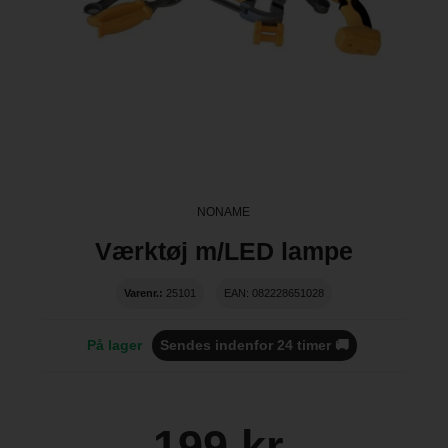
NONAME
Værktøj m/LED lampe
Varenr.:
25101
EAN: 082228651028
På lager
Sendes indenfor 24 timer 🚚
199 kr.