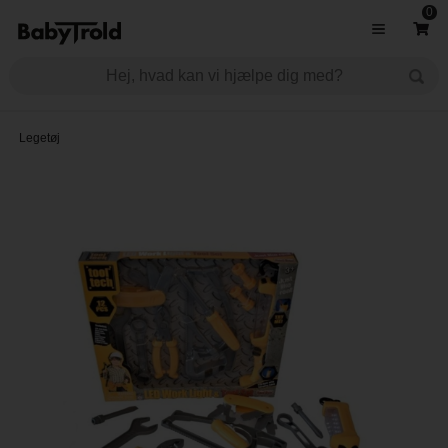
0
Legetøj