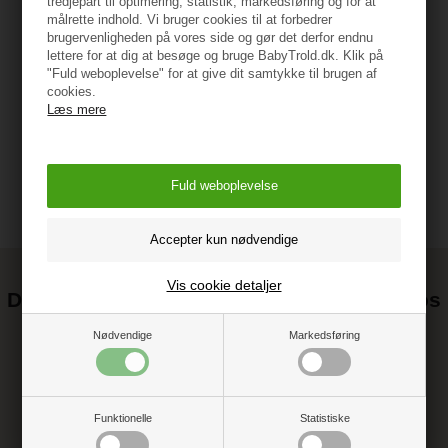
tredjepart til optimering, statistik, markedsføring og for at
målrette indhold. Vi bruger cookies til at forbedrer
Anbefalet alder: 3+
brugervenligheden på vores side og gør det derfor endnu
lettere for at dig at besøge og bruge BabyTrold.dk. Klik på
"Fuld weboplevelse" for at give dit samtykke til brugen af
Vejledning
cookies.
Læs mere
Vis cookie detaljer
Det kan blive endnu billigere at handle hos
os! ;-)
Nødvendige
Markedsføring
Tilmeld dig vores nyhedsbrev og gå ikke glip af gode tilbud
Funktionelle
Statistiske