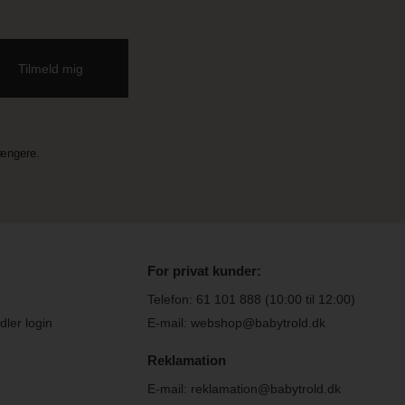
længere.
For privat kunder:
Telefon:
61 101 888
(10:00 til 12:00)
ler login
E-mail: webshop@babytrold.dk
Reklamation
E-mail: reklamation@babytrold.dk