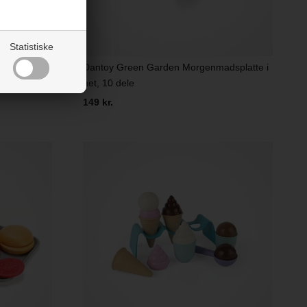
Statistiske
Dantoy Green Garden Morgenmadsplatte i
sæt
net, 10 dele
149 kr.