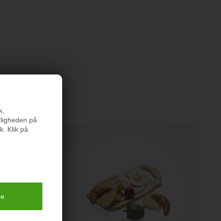
e stoffer
rodukter
k,
nligheden på
k. Klik på