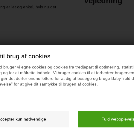
Vejledning
Indeholder ingen skadelig
g er let og enkel, hvis nu det
il brug af cookies
r du også interesseret i følgende p
bruger vi egne cookies og cookies fra tredjepart til optimering, statisti
 og for at målrette indhold. Vi bruger cookies til at forbedrer brugerve
 gør det derfor endnu lettere for at dig at besøge og bruge BabyTrold.d
velse" for at give dit samtykke til brugen af cookies.