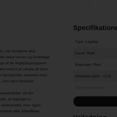
Specifikation
Type: Legetøj
ner, når kunderne skal
Farve: Multi
det selve kurven og forskellige
nge af de dagligdagsopgaver,
Materiale: Plast
e med til at udvikle dit barn,
iale færdigheder sammen med
Anbefalet alder: +3 år
si, som børn besidder.
Dansk produceret
svanemærket, så det
der, at legetøjet er
Kan vaskes i opvaskema
g biodiversitet, men også i
Svanemærket
vendelse eller afskaffelse.