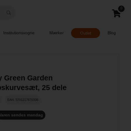
0
Institutionsvogne
Mærker
Blog
Outlet
y Green Garden
skurvesæt, 25 dele
EAN: 5701217870336
Varen sendes mandag