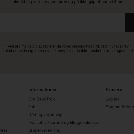
Tilmeld dig vores nyhedsbrev og gå ikke glip af gode tilbud
* Ved at tilmelde dig accepterer du vores persondatapolitik vedr. nyhedsbrev
an altid afmelde dig vores nyhedsbrev, hvis du ikke ønsker at modtage dem 
Informationer
Erhverv
Om BabyTrold
Log ind
Job
Søg om forhand
Råd og vejledning
Kvalitet, sikkerhed og tilbagekaldelse
ress
Brugervejledning