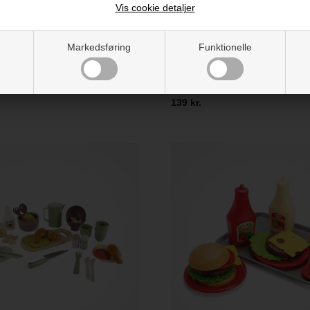
Vis cookie detaljer
Markedsføring
Funktionelle
n Garden Grill-sæt
Dantoy Green Garden Frokost
139 kr.