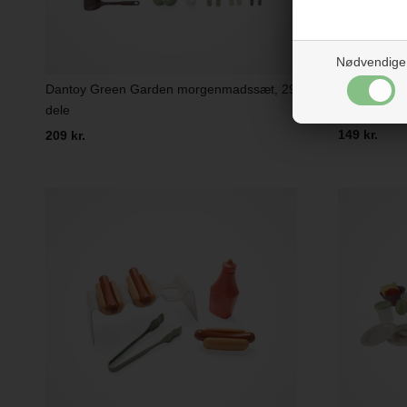
Nødvendige
Dantoy Green Garden morgenmadssæt, 29
Dantoy Gree
dele
149 kr.
209 kr.