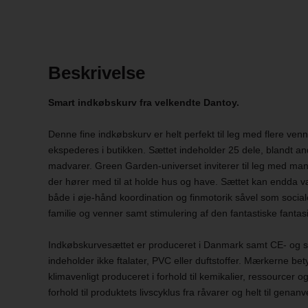
Beskrivelse
Smart indkøbskurv fra velkendte Dantoy.
Denne fine indkøbskurv er helt perfekt til leg med flere ven
ekspederes i butikken. Sættet indeholder 25 dele, blandt an
madvarer. Green Garden-universet inviterer til leg med ma
der hører med til at holde hus og have. Sættet kan endda vær
både i øje-hånd koordination og finmotorik såvel som soc
familie og venner samt stimulering af den fantastiske fanta
Indkøbskurvesættet er produceret i Danmark samt CE- og 
indeholder ikke ftalater, PVC eller duftstoffer. Mærkerne bety
klimavenligt produceret i forhold til kemikalier, ressourcer o
forhold til produktets livscyklus fra råvarer og helt til genan