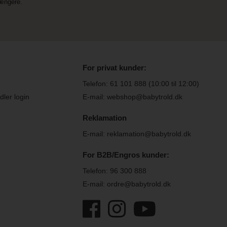
længere.
For privat kunder:
Telefon:
61 101 888
(10:00 til 12:00)
ler login
E-mail: webshop@babytrold.dk
Reklamation
E-mail: reklamation@babytrold.dk
For B2B/Engros kunder:
Telefon:
96 300 888
E-mail: ordre@babytrold.dk