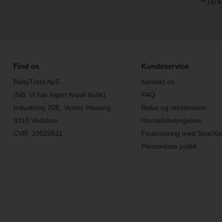
** Du k
Find os
Kundeservice
BabyTrold ApS
Kontakt os
(NB. Vi har ingen fysisk butik)
FAQ
Industrivej 20E, Vester Hassing
Retur og reklamation
9310 Vodskov
Handelsbetingelser
CVR: 10020611
Finansiering med SparXp
Persondata politik