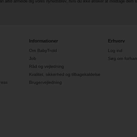
an altid afmelde dig vores nyhedsbrev, hvis du ikke ønsker at modtage dem 
Informationer
Erhverv
Om BabyTrold
Log ind
Job
Søg om forhand
Råd og vejledning
Kvalitet, sikkerhed og tilbagekaldelse
ress
Brugervejledning