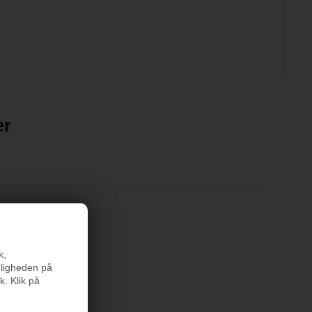
er
k,
nligheden på
k. Klik på
rodukter