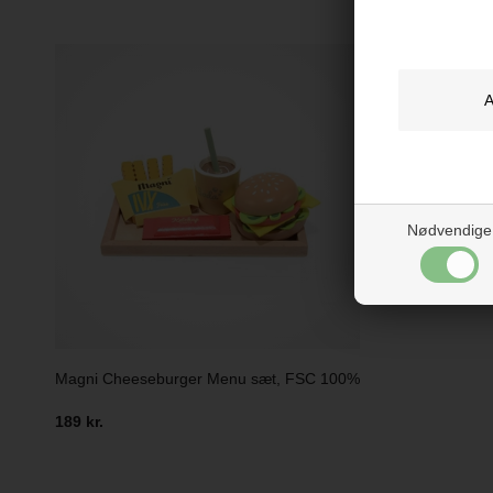
Nødvendige
Magni Cheeseburger Menu sæt, FSC 100%
189 kr.