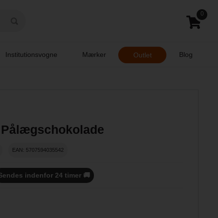
0
Institutionsvogne
Mærker
Blog
Outlet
 Pålægschokolade
EAN: 5707594035542
Sendes indenfor 24 timer 🚚