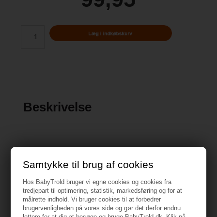
Beskrivelse
Samtykke til brug af cookies
Specifikationer
Hos BabyTrold bruger vi egne cookies og cookies fra
tredjepart til optimering, statistik, markedsføring og for at
målrette indhold. Vi bruger cookies til at forbedrer
Vejledning
brugervenligheden på vores side og gør det derfor endnu
lettere for at dig at besøge og bruge BabyTrold.dk. Klik på