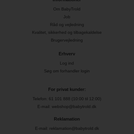
Om BabyTrold
Job
Råd og vejledning
Kvalitet, sikkerhed og tilbagekaldelse
Brugervejledning
Erhverv
Log ind
Søg om forhandler login
For privat kunder:
Telefon:
61 101 888
(10:00 til 12:00)
E-mail: webshop@babytrold.dk
Reklamation
E-mail: reklamation@babytrold.dk