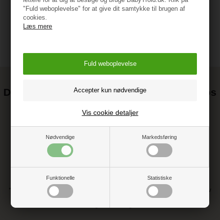
"Fuld weboplevelse" for at give dit samtykke til brugen af
cookies.
Læs mere
Det kan blive endnu billigere at handle hos
os! ;-)
Vis cookie detaljer
Tilmeld dig vores nyhedsbrev og gå ikke glip af gode tilbud
Nødvendige
Markedsføring
Funktionelle
Statistiske
* Ved at tilmelde dig accepterer du vores persondatapolitik vedr. nyhedsbrev
** Du kan altid afmelde dig vores nyhedsbrev, hvis du ikke ønsker at
modtage dem længere.