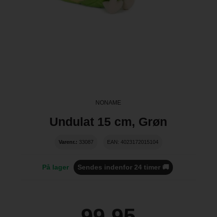
NONAME
Undulat 15 cm, Grøn
Varenr.:
33087
EAN: 4023172015104
På lager
Sendes indenfor 24 timer 🚚
99,95