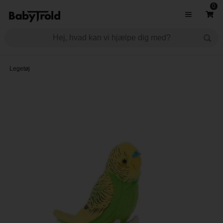
0
Legetøj