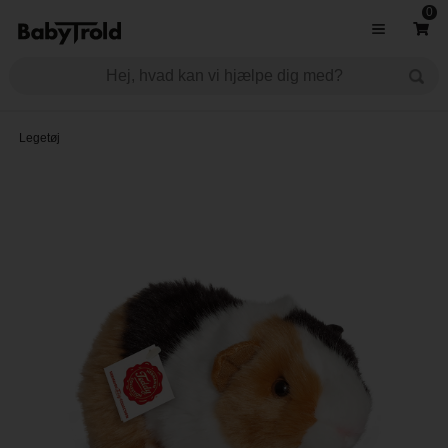
0
Legetøj