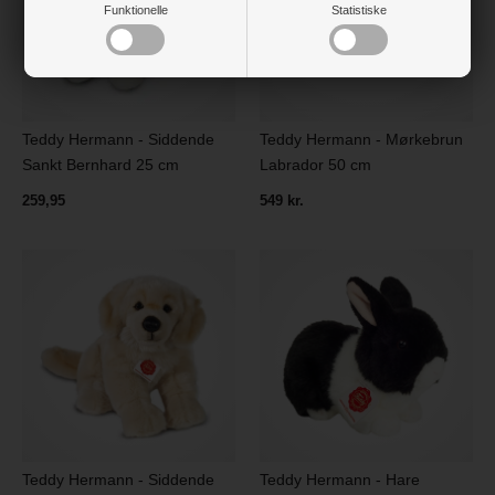
Funktionelle
Statistiske
Teddy Hermann - Siddende
Teddy Hermann - Mørkebrun
Sankt Bernhard 25 cm
Labrador 50 cm
259,95
549 kr.
Teddy Hermann - Siddende
Teddy Hermann - Hare