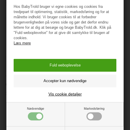
169,40
129 kr.
Hos BabyTrold bruger vi egne cookies og cookies fra
tredjepart til optimering, statistik, markedsføring og for at
målrette indhold. Vi bruger cookies til at forbedrer
brugervenligheden på vores side og gør det derfor endnu
lettere for at dig at besøge og bruge BabyTrold.dk. Klik på
"Fuld weboplevelse" for at give dit samtykke til brugen af
cookies.
Læs mere
Teddy Hermann - Stående kat
Teddy Hermann - Ruhåret
gråstribet 20 cm
Gravhund 28 cm
199,95
270 kr.
Vis cookie detaljer
Nødvendige
Markedsføring