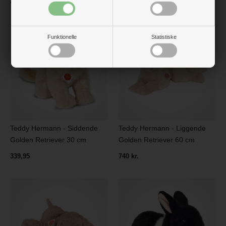
259,95
169,95
Funktionelle
Statistiske
Teddy Hermann - Siddende
Teddy Hermann - Liggende
Golden Retriever 30 cm
Golden Retriever 60 cm
339,95
740 kr.