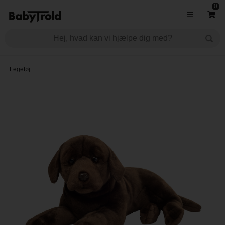
0
Legetøj