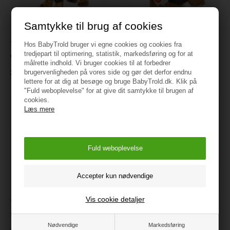
Samtykke til brug af cookies
Teddy Hermann - Ruhåret
Teddy Hermann - Berner
Hos BabyTrold bruger vi egne cookies og cookies fra
tredjepart til optimering, statistik, markedsføring og for at
Gravhund 28 cm
Sennen hvalp 23 cm
målrette indhold. Vi bruger cookies til at forbedrer
brugervenligheden på vores side og gør det derfor endnu
270 kr.
230 kr.
lettere for at dig at besøge og bruge BabyTrold.dk. Klik på
"Fuld weboplevelse" for at give dit samtykke til brugen af
cookies.
Læs mere
Vis cookie detaljer
Teddy Hermann - Siddende
Teddy Hermann - Marsvin
Sankt Bernhard 25 cm
trefarvet 20 cm
Nødvendige
Markedsføring