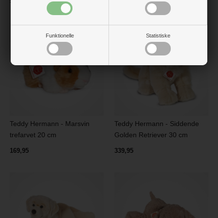
549 kr.
179,95
Funktionelle
Statistiske
Teddy Hermann - Marsvin
Teddy Hermann - Siddende
trefarvet 20 cm
Golden Retriever 30 cm
169,95
339,95