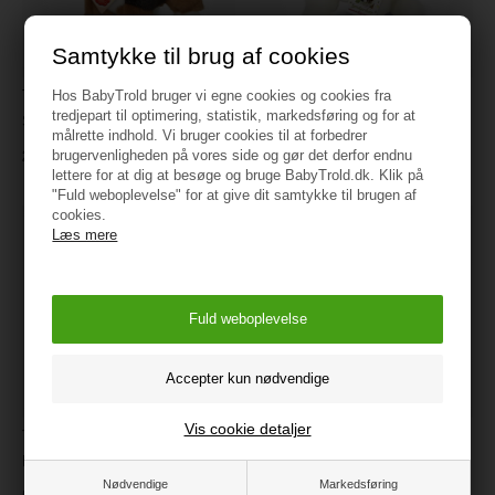
Samtykke til brug af cookies
Teddy Hermann - Berner
Teddy Hermann - Siddende
Hos BabyTrold bruger vi egne cookies og cookies fra
tredjepart til optimering, statistik, markedsføring og for at
Sennen hvalp 23 cm
Sankt Bernhard 25 cm
målrette indhold. Vi bruger cookies til at forbedrer
brugervenligheden på vores side og gør det derfor endnu
230 kr.
259,95
lettere for at dig at besøge og bruge BabyTrold.dk. Klik på
"Fuld weboplevelse" for at give dit samtykke til brugen af
cookies.
Læs mere
Vis cookie detaljer
Teddy Hermann - Mørkebrun
Teddy Hermann - Marsvin
Labrador 50 cm
gylden-hvid 20 cm
Nødvendige
Markedsføring