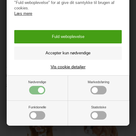
"Fuld weboplevelse" for at give dit samtykke til brugen af
cookies.
Læs mere
Vis cookie detaljer
Teddy Hermann - Liggende
Teddy Hermann - Marsvin
hund beige 40 cm
trefarvet 20 cm
Nødvendige
Markedsføring
299 kr.
169,95
Funktionelle
Statistiske