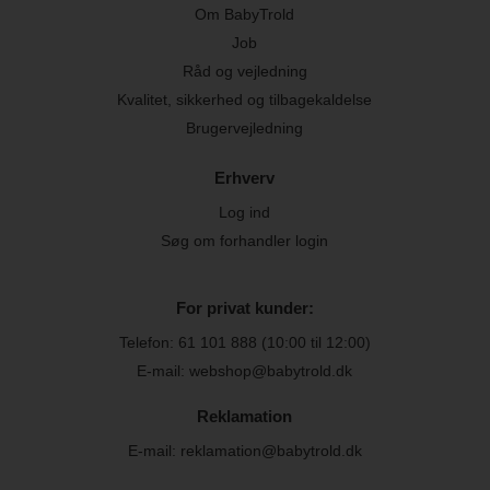
Om BabyTrold
Job
Råd og vejledning
Kvalitet, sikkerhed og tilbagekaldelse
Brugervejledning
Erhverv
Log ind
Søg om forhandler login
For privat kunder:
Telefon:
61 101 888
(10:00 til 12:00)
E-mail: webshop@babytrold.dk
Reklamation
E-mail: reklamation@babytrold.dk